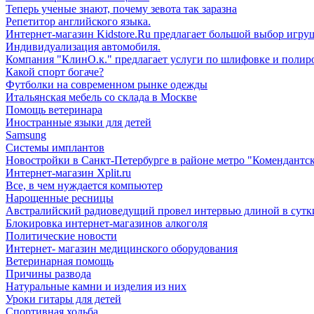
Теперь ученые знают, почему зевота так заразна
Репетитор английского языка.
Интернет-магазин Kidstore.Ru предлагает большой выбор игру
Индивидуализация автомобиля.
Компания "КлинО.к." предлагает услуги по шлифовке и полир
Какой спорт богаче?
Футболки на современном рынке одежды
Итальянская мебель со склада в Москве
Помощь ветеринара
Иностранные языки для детей
Samsung
Системы имплантов
Новостройки в Санкт-Петербурге в районе метро "Комендантск
Интернет-магазин Xplit.ru
Все, в чем нуждается компьютер
Нарощенные ресницы
Австралийский радиоведущий провел интервью длиной в сутк
Блокировка интернет-магазинов алкоголя
Политические новости
Интернет- магазин медицинского оборудования
Ветеринарная помощь
Причины развода
Натуральные камни и изделия из них
Уроки гитары для детей
Спортивная ходьба