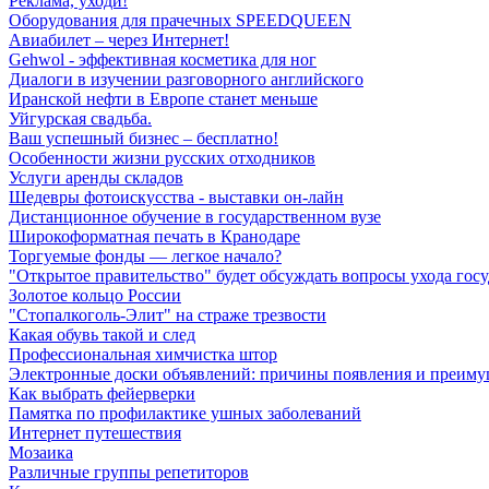
Реклама, уходи!
Оборудования для прачечных SPEEDQUEEN
Авиабилет – через Интернет!
Gehwol - эффективная косметика для ног
Диалоги в изучении разговорного английского
Иранской нефти в Европе станет меньше
Уйгурская свадьба.
Ваш успешный бизнес – бесплатно!
Особенности жизни русских отходников
Услуги аренды складов
Шедевры фотоискусства - выставки он-лайн
Дистанционное обучение в государственном вузе
Широкоформатная печать в Кранодаре
Торгуемые фонды — легкое начало?
"Открытое правительство" будет обсуждать вопросы ухода госу
Золотое кольцо России
"Стопалкоголь-Элит" на страже трезвости
Какая обувь такой и след
Профессиональная химчистка штор
Электронные доски объявлений: причины появления и преиму
Как выбрать фейерверки
Памятка по профилактике ушных заболеваний
Интернет путешествия
Мозаика
Различные группы репетиторов