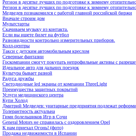
Регион в десятке лучших по подготовке к зимнему отопительн
Регион в десятке лучших по подготовке к зимнему отопительн
Медведев познакомился с работой главной российской биржи
Вначале строим дом
Мультстарты
Скачиваем музыку из контакта.
Если вы ищете билет на футбол
Разновидности контрольно измерительных приборов.
Колл-центры
Такси с детским автомобильным креслом
Северные фантазии
Госкомпании смогут покупать непрофильные активы с разреше
Идеальное авто для дальних поездок
Культура бывает разной
Радуга дружбы
Светодиодные led экраны от компании ThreeLight
Преимущества защитных покрытий
Услуги медицинского центра
Купи Холод
Дмитрий Медведев: унитарные предприятия подлежат реформ
Толерантность актуальна
Гимн болельщиков Игр в Сочи
General Motors не справилась с оздоровлением Opel
К нам приехал Огонь! (фото)
Продажа недвижимости в Испании