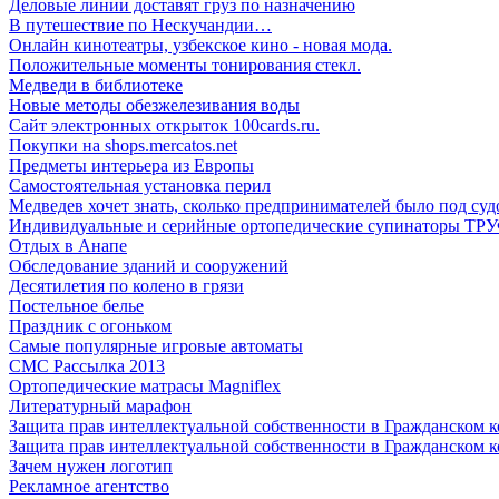
Деловые линии доставят груз по назначению
В путешествие по Нескучандии…
Онлайн кинотеатры, узбекское кино - новая мода.
Положительные моменты тонирования стекл.
Медведи в библиотеке
Новые методы обезжелезивания воды
Сайт электронных открыток 100cards.ru.
Покупки на shops.mercatos.net
Предметы интерьера из Европы
Самостоятельная установка перил
Медведев хочет знать, сколько предпринимателей было под су
Индивидуальные и серийные ортопедические супинаторы ТР
Отдых в Анапе
Обследование зданий и сооружений
Десятилетия по колено в грязи
Постельное белье
Праздник с огоньком
Самые популярные игровые автоматы
СМС Рассылка 2013
Ортопедические матрасы Magniflex
Литературный марафон
Защита прав интеллектуальной собственности в Гражданском к
Защита прав интеллектуальной собственности в Гражданском к
Зачем нужен логотип
Рекламное агентство