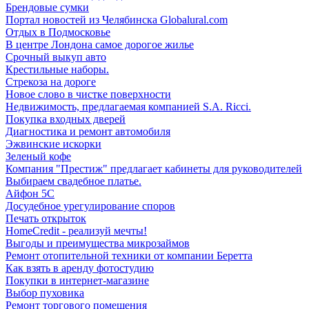
Брендовые сумки
Портал новостей из Челябинска Globalural.com
Отдых в Подмосковье
В центре Лондона самое дорогое жилье
Срочный выкуп авто
Крестильные наборы.
Стрекоза на дороге
Новое слово в чистке поверхности
Недвижимость, предлагаемая компанией S.A. Ricci.
Покупка входных дверей
Диагностика и ремонт автомобиля
Эжвинские искорки
Зеленый кофе
Компания "Престиж" предлагает кабинеты для руководителей
Выбираем свадебное платье.
Айфон 5С
Досудебное урегулирование споров
Печать открыток
HomeCredit - реализуй мечты!
Выгоды и преимущества микрозаймов
Ремонт отопительной техники от компании Беретта
Как взять в аренду фотостудию
Покупки в интернет-магазине
Выбор пуховика
Ремонт торгового помещения