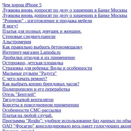
Чем хорош iPhone 5
Лужкова вновь допросят по делу о хищениях в Банке Москвы
Лужкова вновь допросят по делу о хищениях в Банке Москвы
"Роникон" - изготовление и продажа мебели
Я могу!
Платья для полных девушек и женщин.
Стеновые сэндвич-панели
Альстромерия
Как правильно выбрать бетономешалку
Интернет-магазин Lamoda.ru
Дробилки отходов и их применение
Осторожно, детская площадка
Страховка для ребенка: Виды и особенности
Мыльные пузыри "Радуга"
С чего начать ремонт?
Как выбрать копию брендовых часов?
Полипропилен и его переработка
Отель "Бентлей"
Тягодутьевой вентилятор
Корсеты в повседневном применении
Особенности СМС-рассылки
Платья на любой случай.
Программа "Realto": удобное использование баз данных по об
ОАО "Фосагро" консолидировало весь пакет голосующих акц