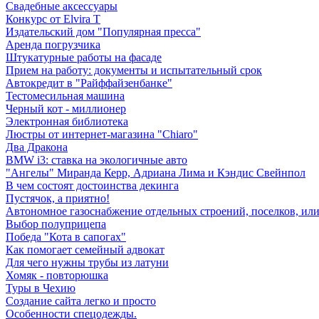
Свадебные аксессуары
Конкурс от Elvira T
Издательский дом "Популярная пресса"
Аренда погрузчика
Штукатурные работы на фасаде
Прием на работу: документы и испытательный срок
Автокредит в "Райффайзенбанке"
Тестомесильная машина
Черный кот - миллионер
Электронная библиотека
Люстры от интернет-магазина "Chiaro"
Два Дракона
BMW i3: ставка на экологичные авто
"Ангелы" Миранда Керр, Адриана Лима и Кэндис Свейнпол
В чем состоят достоинства декинга
Пустячок, а приятно!
Автономное газоснабжение отдельных строений, поселков, ил
Выбор полуприцепа
Победа "Кота в сапогах"
Как помогает семейный адвокат
Для чего нужны трубы из латуни
Хомяк - повторюшка
Туры в Чехию
Создание сайта легко и просто
Особенности спецодежды.