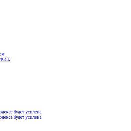
дом
УФИТ.
одексе будет усилена
одексе будет усилена