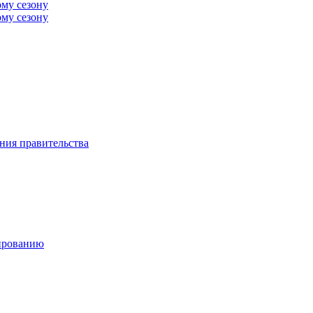
ому сезону
ому сезону
ния правительства
ированию