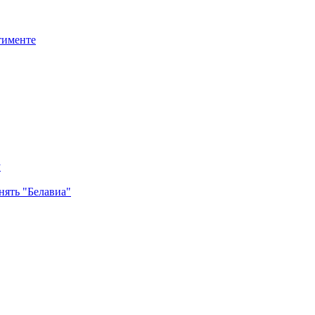
тименте
у
ять "Белавиа"