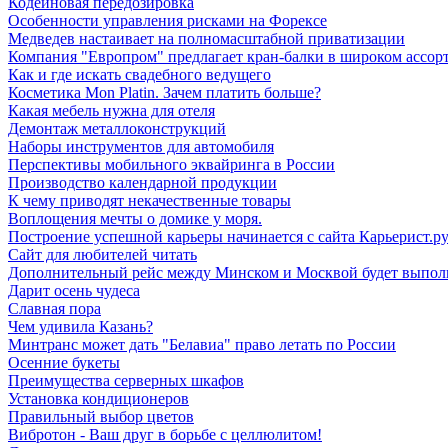
Кодеиновая передозировка
Особенности управления рисками на Форексе
Медведев настаивает на полномасштабной приватизации
Компания "Европром" предлагает кран-балки в широком ассор
Как и где искать свадебного ведущего
Косметика Mon Platin. Зачем платить больше?
Какая мебель нужна для отеля
Демонтаж металлоконструкций
Наборы инструментов для автомобиля
Перспективы мобильного эквайринга в России
Производство календарной продукции
К чему приводят некачественные товары
Воплощения мечты о домике у моря.
Построение успешной карьеры начинается с сайта Карьерист.р
Сайт для любителей читать
Дополнительный рейс между Минском и Москвой будет выполн
Дарит осень чудеса
Славная пора
Чем удивила Казань?
Минтранс может дать "Белавиа" право летать по России
Осенние букеты
Преимущества серверных шкафов
Установка кондиционеров
Правильный выбор цветов
Вибротон - Ваш друг в борьбе с целлюлитом!