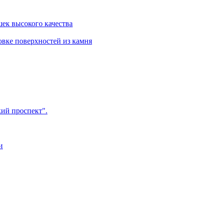
шек высокого качества
овке поверхностей из камня
ий проспект".
и