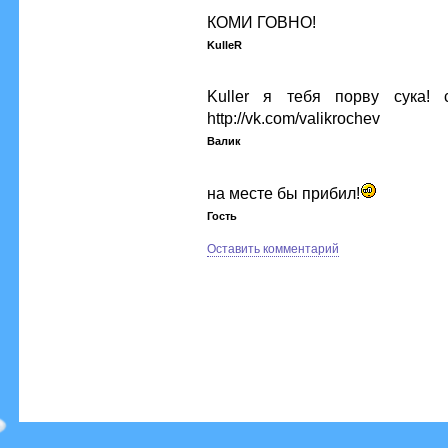
КОМИ ГОВНО!
KulleR
Kuller я тебя порву сука!
http://vk.com/valikrochev
Валик
на месте бы прибил!
Гость
Оставить комментарий