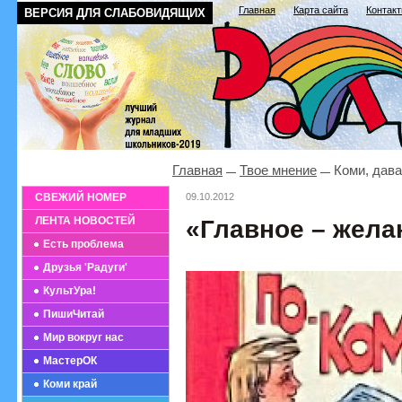
Главная
Карта сайта
Контак
ВЕРСИЯ ДЛЯ СЛАБОВИДЯЩИХ
Главная
Твое мнение
Коми, дава
СВЕЖИЙ НОМЕР
09.10.2012
ЛЕНТА НОВОСТЕЙ
«Главное – жела
Есть проблема
Друзья 'Радуги'
КультУра!
ПишиЧитай
Мир вокруг нас
МастерОК
Коми край