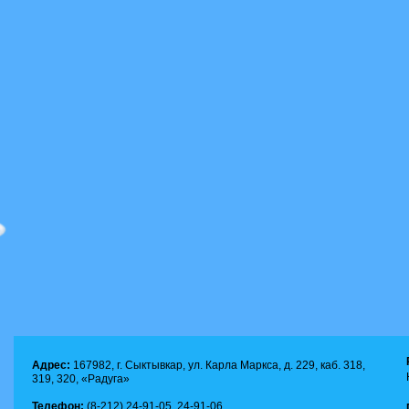
Адрес:
167982, г. Сыктывкар, ул. Карла Маркса, д. 229, каб. 318,
319, 320, «Радуга»
Телефон:
(8-212) 24-91-05, 24-91-06.