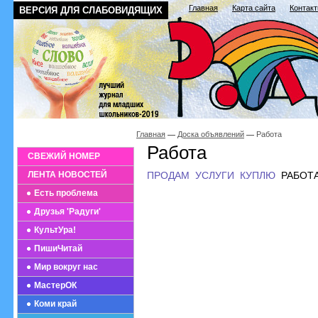
Главная
Карта сайта
Контак
ВЕРСИЯ ДЛЯ СЛАБОВИДЯЩИХ
Главная
Доска объявлений
Работа
Работа
СВЕЖИЙ НОМЕР
ЛЕНТА НОВОСТЕЙ
ПРОДАМ
УСЛУГИ
КУПЛЮ
РАБОТ
Есть проблема
Друзья 'Радуги'
КультУра!
ПишиЧитай
Мир вокруг нас
МастерОК
Коми край