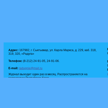
Адрес:
167982, г. Сыктывкар, ул. Карла Маркса, д. 229, каб. 318,
319, 320, «Радуга»
Телефон:
(8-212) 24-91-05, 24-91-06.
E-mail:
radugnie@mail.ru
Журнал выходит один раз в месяц. Распространяется на
территории Республики Коми.