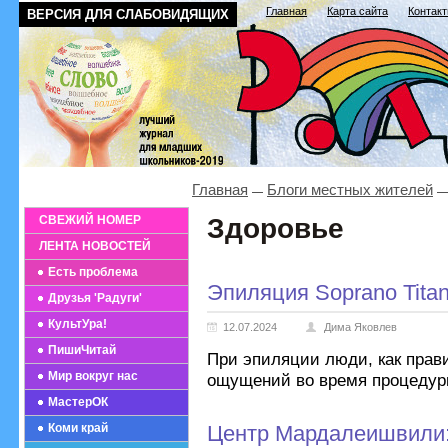
Главная
Карта сайта
Контак
ВЕРСИЯ ДЛЯ СЛАБОВИДЯЩИХ
Главная
Блоги местных жителей
СВЕЖИЙ НОМЕР
Здоровье
ЛЕНТА НОВОСТЕЙ
Есть проблема
Эпиляция Soprano Tit
Друзья 'Радуги'
КультУра!
12.07.2024
Дима Яковлев
ПишиЧитай
При эпиляции люди, как прав
Мир вокруг нас
ощущений во время процедуры,
МастерОК
Коми край
Центр Мардалеишвили: 