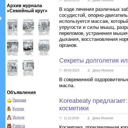
18.06.2019
Дима Яковлев
Архив журнала
В ходе лечения различных за
«Семейный круг»
сосудистой, опорно-двигател
используется массаж, которы
упругости и силы мышц, разр
переломов, устранения мыше
дыхания, восстановления но
органов.
Секреты долголетия ил
08.03.2019
Дима Яковлев
В современной оздоровительн
масла.
Объявления
Koreabeaty предлагает:
Продам
косметики
Куплю
Услуги
11.12.2018
Дима Яковлев
Работа
Косметика, произведенная ко