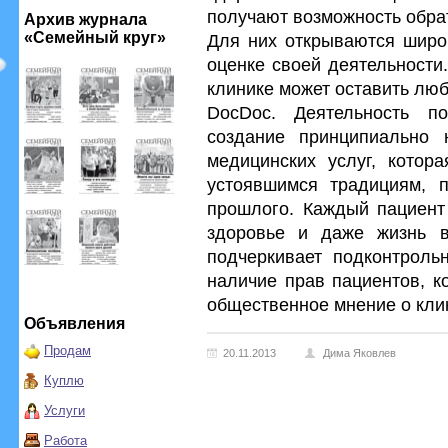
получают возможность обра
Архив журнала
«Семейный круг»
Для них открываются широ
оценке своей деятельности
клинике может оставить лю
DocDoc. Деятельность п
создание принципиально 
медицинских услуг, котор
устоявшимся традициям, 
прошлого. Каждый пациент
здоровье и даже жизнь в
подчеркивает подконтроль
наличие прав пациентов, к
общественное мнение о кли
Объявления
Продам
20.11.2013
Дима Яковлев
Куплю
Услуги
Работа