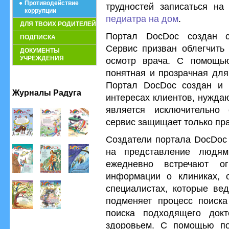
Противодействие
трудностей записаться на
коррупции
педиатра на дом
.
ДЛЯ ТВОИХ РОДИТЕЛЕЙ
Портал DocDoc создан с
ПОДПИСКА
Сервис призван облегчить 
ДОКУМЕНТЫ
УЧРЕЖДЕНИЯ
осмотр врача. С помощь
понятная и прозрачная для
Портал DocDoc создан и 
Журналы Радуга
интересах клиентов, нужда
является исключительно 
сервис защищает только пра
Создатели портала DocDoc 
на представление людям
ежедневно встречают ог
информации о клиниках, 
специалистах, которые ве
подменяет процесс поиска
поиска подходящего док
здоровьем. С помощью по