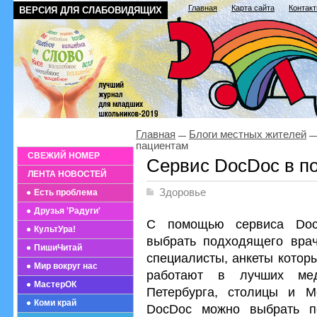
Главная
Карта сайта
Контак
ВЕРСИЯ ДЛЯ СЛАБОВИДЯЩИХ
Главная
Блоги местных жителей
пациентам
СВЕЖИЙ НОМЕР
Сервис DocDoc в п
ЛЕНТА НОВОСТЕЙ
Здоровье
Есть проблема
Друзья 'Радуги'
С помощью сервиса Do
КультУра!
выбрать подходящего врач
ПишиЧитай
специалисты, анкеты котор
Мир вокруг нас
работают в лучших мед
МастерОК
Петербурга, столицы и М
Коми край
DocDoc можно выбрать п