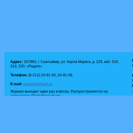
Адрес:
167982, г. Сыктывкар, ул. Карла Маркса, д. 229, каб. 318,
319, 320, «Радуга»
Телефон:
(8-212) 24-91-05, 24-91-06.
E-mail:
radugnie@mail.ru
Журнал выходит один раз в месяц. Распространяется на
территории Республики Коми.