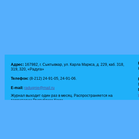
Адрес:
167982, г. Сыктывкар, ул. Карла Маркса, д. 229, каб. 318,
319, 320, «Радуга»
Телефон:
(8-212) 24-91-05, 24-91-06.
E-mail:
radugnie@mail.ru
Журнал выходит один раз в месяц. Распространяется на
территории Республики Коми.