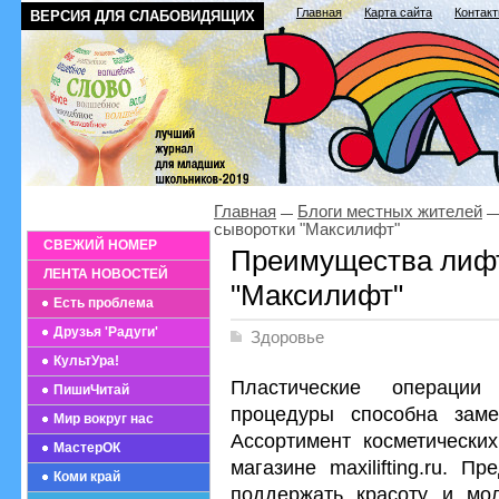
Главная
Карта сайта
Контак
ВЕРСИЯ ДЛЯ СЛАБОВИДЯЩИХ
Главная
Блоги местных жителей
сыворотки "Максилифт"
СВЕЖИЙ НОМЕР
Преимущества лифт
ЛЕНТА НОВОСТЕЙ
"Максилифт"
Есть проблема
Друзья 'Радуги'
Здоровье
КультУра!
Пластические операци
ПишиЧитай
процедуры способна замен
Мир вокруг нас
Ассортимент косметических
МастерОК
магазине maxilifting.ru. 
Коми край
поддержать красоту и мо