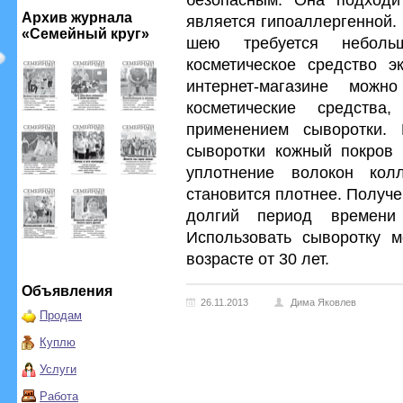
Архив журнала
является гипоаллергенной.
«Семейный круг»
шею требуется неболь
косметическое средство э
интернет-магазине мож
косметические средств
применением сыворотки. 
сыворотки кожный покров 
уплотнение волокон кол
становится плотнее. Получ
долгий период времени
Использовать сыворотку 
возрасте от 30 лет.
Объявления
26.11.2013
Дима Яковлев
Продам
Куплю
Услуги
Работа