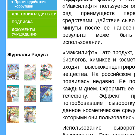
Противодействие
«Максилифт» пользуется о
коррупции
ряд преимуществ пере
ДЛЯ ТВОИХ РОДИТЕЛЕЙ
средствами. Действие сыво
ПОДПИСКА
минуты после ее нанесе
ДОКУМЕНТЫ
результат может быть
УЧРЕЖДЕНИЯ
использовании.
«Максилифт» - это продукт,
Журналы Радуга
биологов, химиков и косме
входят высококонцентрир
вещества. На российском
появилась недавно. Ее по
каждым днем. Оформить ее з
телефону. Эффект пр
попробовавшие сыворотк
данное косметическое сред
которыми они пользовались
Использование сыворо
безопасным. Она подходи