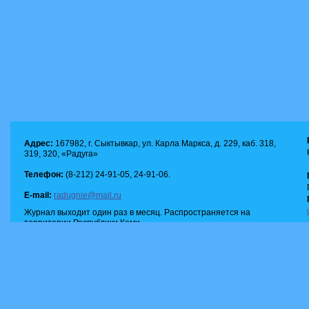
Адрес:
167982, г. Сыктывкар, ул. Карла Маркса, д. 229, каб. 318,
319, 320, «Радуга»
Телефон:
(8-212) 24-91-05, 24-91-06.
E-mail:
radugnie@mail.ru
Журнал выходит один раз в месяц. Распространяется на
территории Республики Коми.