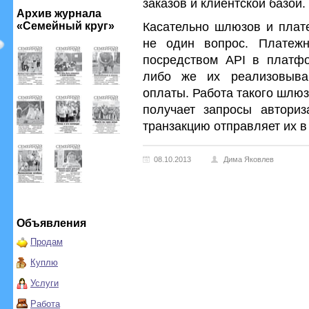
заказов и клиентской базой.
Архив журнала
Касательно шлюзов и плате
«Семейный круг»
не один вопрос. Платеж
посредством АРІ в платфо
либо же их реализовыва
оплаты. Работа такого шлюза
получает запросы авториз
транзакцию отправляет их 
08.10.2013
Дима Яковлев
Объявления
Продам
Куплю
Услуги
Работа