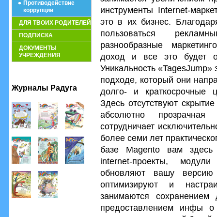
Противодействие
инструменты Internet-марке
коррупции
это в их бизнес. Благода
ДЛЯ ТВОИХ РОДИТЕЛЕЙ
пользоваться рекламн
ПОДПИСКА
разнообразные маркетин
ДОКУМЕНТЫ
доход и все это будет 
УЧРЕЖДЕНИЯ
Уникальность «TagesJump» 
подходе, который они напр
Журналы Радуга
долго- и краткосрочные ц
Здесь отсутствуют скрытие 
абсолютно прозрачная
сотрудничает исключитель
более семи лет практическог
базе Magento вам здесь 
internet-проекты, модул
обновляют вашу версию 
оптимизируют и настра
занимаются сохранением 
предоставлением инфы о 