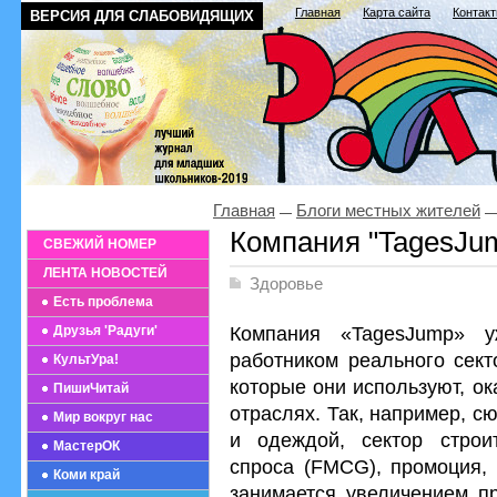
Главная
Карта сайта
Контак
ВЕРСИЯ ДЛЯ СЛАБОВИДЯЩИХ
Главная
Блоги местных жителей
Компания "TagesJu
СВЕЖИЙ НОМЕР
ЛЕНТА НОВОСТЕЙ
Здоровье
Есть проблема
Компания «TagesJump» 
Друзья 'Радуги'
работником реального сект
КультУра!
которые они используют, о
ПишиЧитай
отраслях. Так, например, с
Мир вокруг нас
и одеждой, сектор строи
МастерОК
спроса (FMCG), промоция, 
Коми край
занимается увеличением пр