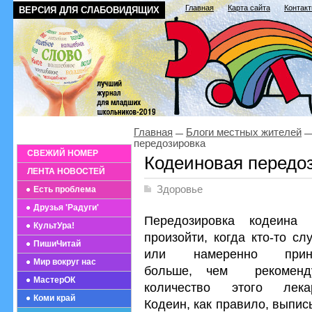
Главная
Карта сайта
Контак
ВЕРСИЯ ДЛЯ СЛАБОВИДЯЩИХ
Главная
Блоги местных жителей
передозировка
СВЕЖИЙ НОМЕР
Кодеиновая передо
ЛЕНТА НОВОСТЕЙ
Здоровье
Есть проблема
Друзья 'Радуги'
Передозировка кодеина 
КультУра!
произойти, когда кто-то сл
ПишиЧитай
или намеренно прини
Мир вокруг нас
больше, чем рекоменд
МастерОК
количество этого лекар
Коми край
Кодеин, как правило, выпи