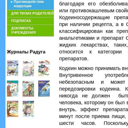
Противодействие
благодаря его обезболив
коррупции
или противокашлевым свой
ДЛЯ ТВОИХ РОДИТЕЛЕЙ
Кодеиносодержащие препа
ПОДПИСКА
при наличии рецепта, а в
ДОКУМЕНТЫ
классифицирован как преп
УЧРЕЖДЕНИЯ
анальгетиками и препарат С
жидких лекарствах, таки
относится к категории 
Журналы Радуга
препаратов.
Кодеин можно принимать вн
Внутривенное употреб
небезопасным и может 
передозировки кодеина. 
никогда не должен быть
человека, которому он был
внутрь, эффект препарата
минут после приема пищи, 
шести часов. Посколь