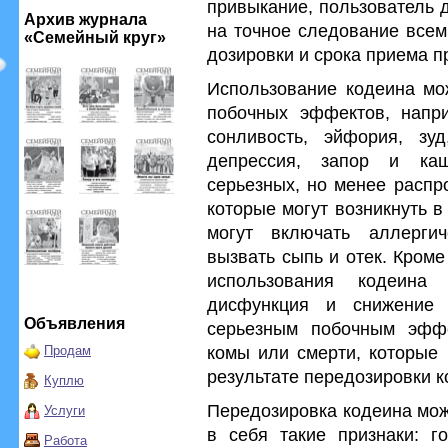
привыкание, пользователь 
Архив журнала
на точное следование всем
«Семейный круг»
дозировки и срока приема п
Использование кодеина мо
побочных эффектов, напри
сонливость, эйфория, зуд
депрессия, запор и ка
серьезных, но менее распр
которые могут возникнуть в
могут включать аллергич
вызвать сыпь и отек. Кроме
использования кодеина 
дисфункция и снижение 
Объявления
серьезным побочным эффе
комы или смерти, которые 
Продам
результате передозировки к
Куплю
Передозировка кодеина мож
Услуги
в себя такие признаки: го
Работа