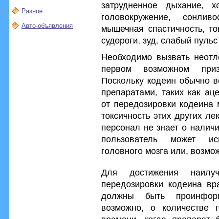
затрудненное дыхание, х
Разное
головокружение, сонлив
Авто-объявления
мышечная спастичность, то
судороги, зуд, слабый пульс
Необходимо вызвать неот
первом возможном приз
Поскольку кодеин обычно в
препаратами, таких как ац
от передозировки кодеина м
токсичность этих других ле
персонал не знает о налич
пользователь может ис
головного мозга или, возмож
Для достижения наилу
передозировки кодеина вр
должны быть проинфор
возможно, о количестве 