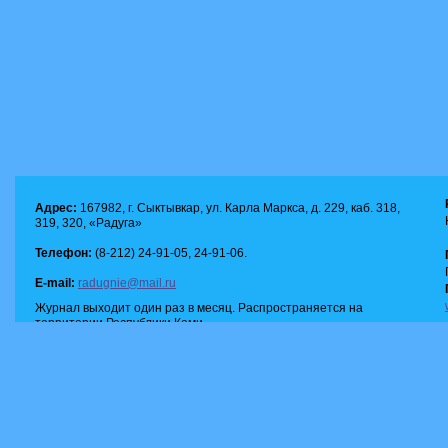
Адрес:
167982, г. Сыктывкар, ул. Карла Маркса, д. 229, каб. 318,
319, 320, «Радуга»
Телефон:
(8-212) 24-91-05, 24-91-06.
E-mail:
radugnie@mail.ru
Журнал выходит один раз в месяц. Распространяется на
территории Республики Коми.