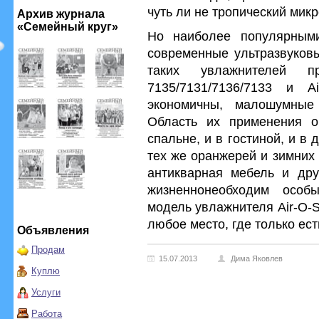
чуть ли не тропический микр
Архив журнала
«Семейный круг»
Но наиболее популярным
современные ультразвуковы
таких увлажнителей п
7135/7131/7136/7133 и A
экономичны, малошумные 
Область их применения о
спальне, и в гостиной, и в 
тех же оранжерей и зимних
антикварная мебель и дру
жизненнонеобходим особ
модель увлажнителя Air-O-S
любое место, где только ест
Объявления
Продам
15.07.2013
Дима Яковлев
Куплю
Услуги
Работа