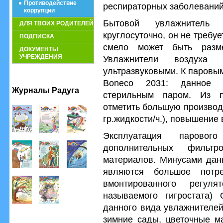
Противодействие
респираторных заболеваний
коррупции
Бытовой увлажнитель 
ДЛЯ ТВОИХ РОДИТЕЛЕЙ
круглосуточно, он не требуе
ПОДПИСКА
смело может быть раз
ДОКУМЕНТЫ
УЧРЕЖДЕНИЯ
Увлажнители воздуха
ультразвуковыми. К паровы
Boneco 2031: данное у
Журналы Радуга
стерильным паром. Из 
отметить большую производ
гр.жидкости/ч.), повышение
Эксплуатация паровог
дополнительных фильт
материалов. Минусами дан
являются большое потре
вмонтированного регул
называемого гигростата)
данного вида увлажнителей
зимние сады, цветочные ма