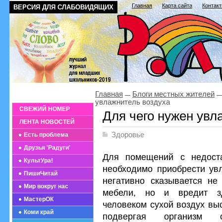
Главная
Карта сайта
Контак
ВЕРСИЯ ДЛЯ СЛАБОВИДЯЩИХ
Главная
Блоги местных жителей
увлажнитель воздуха
СВЕЖИЙ НОМЕР
Для чего нужен увл
ЛЕНТА НОВОСТЕЙ
Здоровье
Есть проблема
Друзья 'Радуги'
Для помещений с недост
КультУра!
необходимо приобрести увл
ПишиЧитай
негативно сказывается не
Мир вокруг нас
мебели, но и вредит з
МастерОК
человеком сухой воздух вы
Коми край
подвергая организм 