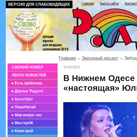
Главная
Карта сайта
Контак
ВЕРСИЯ ДЛЯ СЛАБОВИДЯЩИХ
Главная
Звездный десант
Звёзд
СВЕЖИЙ НОМЕР
14.09.2012
ЛЕНТА НОВОСТЕЙ
В Нижнем Одесе
Есть проблема
«настоящая» Юл
Друзья 'Радуги'
КультУра!
ПишиЧитай
Мир вокруг нас
МастерОК
Коми край