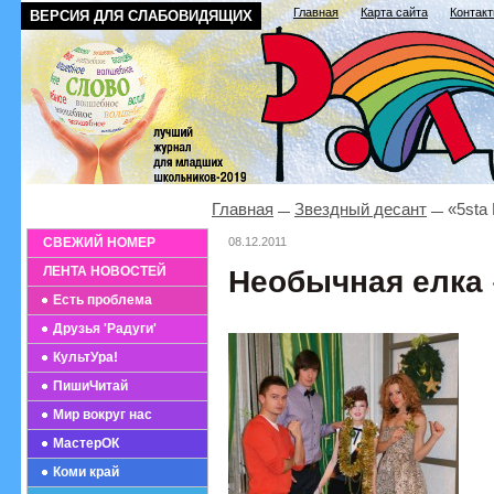
Главная
Карта сайта
Контак
ВЕРСИЯ ДЛЯ СЛАБОВИДЯЩИХ
Главная
Звездный десант
«5sta 
СВЕЖИЙ НОМЕР
08.12.2011
ЛЕНТА НОВОСТЕЙ
Необычная елка 
Есть проблема
Друзья 'Радуги'
КультУра!
ПишиЧитай
Мир вокруг нас
МастерОК
Коми край