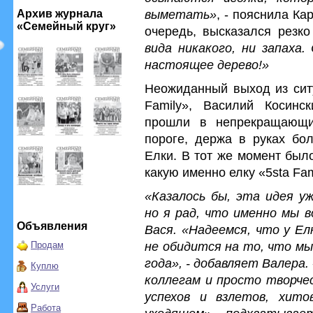
выметать»
, - пояснила К
Архив журнала
«Семейный круг»
очередь, высказался резко
вида никакого, ни запаха
настоящее дерево!»
Неожиданный выход из ситу
Family», Василий Косинс
прошли в непрекращающи
пороге, держа в руках бо
Елки. В тот же момент был
какую именно елку «5sta Fam
«Казалось бы, эта идея уж
но я рад, что именно мы в
Объявления
Вася. «Надеемся, что у Ел
не обидится на то, что мы
Продам
года», - добавляет Валера
Куплю
коллегам и просто творче
Услуги
успехов и взлетов, хито
Работа