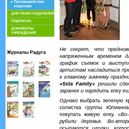
Противодействие
коррупции
ДЛЯ ТВОИХ РОДИТЕЛЕЙ
ПОДПИСКА
ДОКУМЕНТЫ
УЧРЕЖДЕНИЯ
Не секрет, что преднов
Журналы Радуга
напряженным временем д
график съемок и выступ
артистам насладиться пр
к главному зимнему празд
«5sta Family»
решили сдел
заранее и нарядить елку ещ
Однако выбрать зеленую кр
солистка группы Юлианна
покупать живую елку.
«Во
рубили деревья. Во-вто
осыпаются иголки, кото