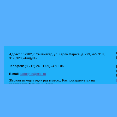
Адрес:
167982, г. Сыктывкар, ул. Карла Маркса, д. 229, каб. 318,
319, 320, «Радуга»
Телефон:
(8-212) 24-91-05, 24-91-06.
E-mail:
radugnie@mail.ru
Журнал выходит один раз в месяц. Распространяется на
территории Республики Коми.