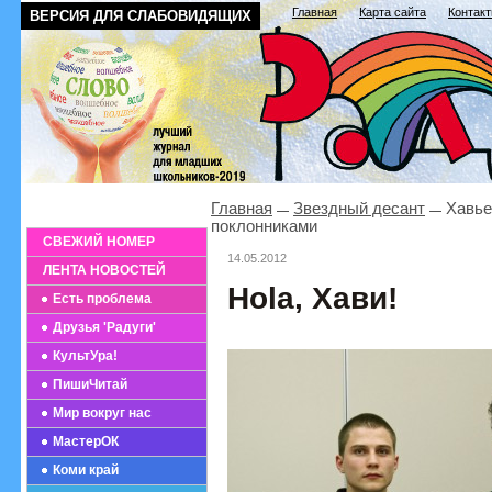
Главная
Карта сайта
Контак
ВЕРСИЯ ДЛЯ СЛАБОВИДЯЩИХ
Главная
Звездный десант
Хавье
поклонниками
СВЕЖИЙ НОМЕР
14.05.2012
ЛЕНТА НОВОСТЕЙ
Hola, Хави!
Есть проблема
Друзья 'Радуги'
КультУра!
ПишиЧитай
Мир вокруг нас
МастерОК
Коми край