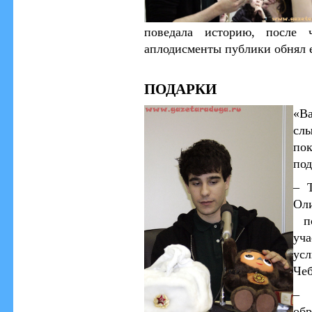
поведала историю, после 
аплодисменты публики обнял е
ПОДАРКИ
«Ва
сл
пок
по
–
О
по
уч
ус
Чеб
об