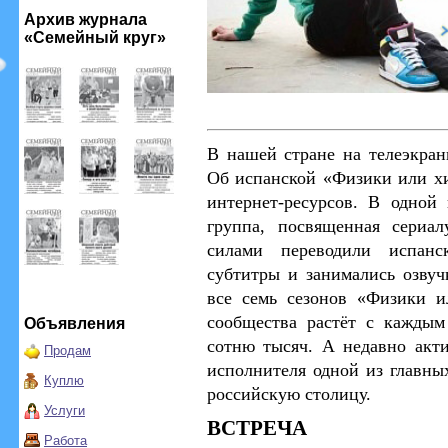
Архив журнала
«Семейный круг»
В нашей стране на телеэкран
О
б испанской «Физики или хи
интернет-ресурсов. В одной
группа, посвященная сериа
силами переводили испанс
субтитры и занимались озву
все семь сезонов «Физики и
сообщества растёт с каждым
Объявления
сотню тысяч. А недавно акт
Продам
исполнителя одной из главны
Куплю
российскую столицу.
Услуги
ВСТРЕЧА
Работа