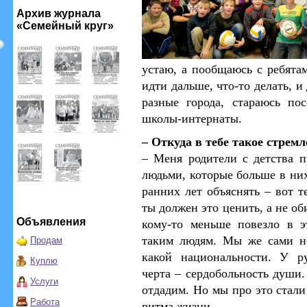
Архив журнала
«Семейный круг»
устаю, а пообщаюсь с ребята
идти дальше, что-то делать, и
разные города, стараюсь по
школы-интернаты.
– Откуда в тебе такое стрем
– Меня родители с детства 
людьми, которые больше в них
ранних лет объяснять – вот те
ты должен это ценить, а не об
Объявления
кому-то меньше повезло в 
таким людям. Мы же сами не
Продам
какой национальности.
У ру
Куплю
черта – сердобольность души
Услуги
отдадим. Но мы про это стали
Работа
ритма жизни.