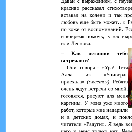
Давай с выражением, с пауза
красиво рассказал стихотвор
вставал на колени и так пр
любовь еще быть может…» Ра
по коже от воспоминаний. Ес
и вовремя помочь, у нас выр
или Леонова.
– Как детишки тебя
встречают?
– Они говорят: «Ура! Тетя
Алла из «Универа»
приехала
»
(смеется)
. Ребята
очень ждут встречи со мной,
готовятся, рисуют для меня
картины. У меня уже много
работ, которые мне надарили
и в детских домах, и покло
читатели «Радуги». Я ведь вс
чего у меня только нет. Чере