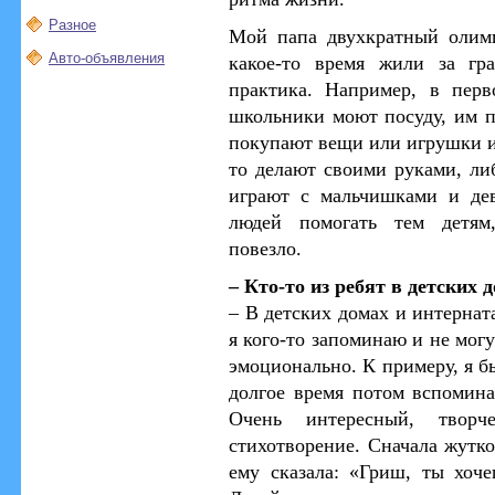
Разное
Мой папа двухкратный олим
Авто-объявления
какое-то время жили за гр
практика. Например, в пер
школьники моют посуду, им пл
покупают вещи или игрушки и 
то делают своими руками, ли
играют с мальчишками и де
людей помогать тем детям
повезло.
– Кто-то из ребят в детских 
– В детских домах
и интернат
я кого-то запоминаю и не мог
эмоционально. К примеру, я б
долгое время потом вспомина
Очень интересный, твор
стихотворение. Сначала жутко
ему сказала: «Гриш, ты хоч