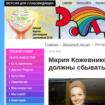
Главная
Карта сайта
Контак
ВЕРСИЯ ДЛЯ СЛАБОВИДЯЩИХ
Главная
Звездный десант
Интер
СВЕЖИЙ НОМЕР
16.04.2012
ЛЕНТА НОВОСТЕЙ
Мария Кожевнико
Есть проблема
должны сбывать
Друзья 'Радуги'
КультУра!
ПишиЧитай
Мир вокруг нас
МастерОК
Коми край