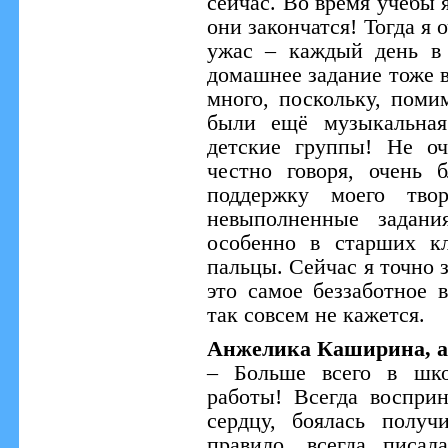
сейчас. Во время учёбы я
они закончатся! Тогда я 
ужас – каждый день в 
домашнее задание тоже в
много, поскольку, поми
были ещё музыкальная
детские группы! Не оч
честно говоря, очень 
поддержку моего твор
невыполненные задани
особенно в старших кл
пальцы. Сейчас я точно 
это самое беззаботное 
так совсем не кажется.
Анжелика Каширина, а
– Больше всего в шко
работы! Всегда воспри
сердцу, боялась получ
правило, всегда писа