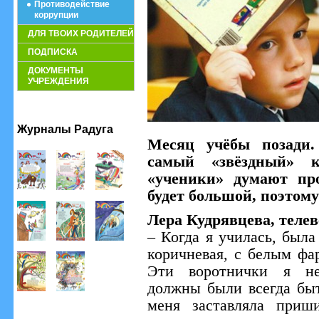
Противодействие
коррупции
ДЛЯ ТВОИХ РОДИТЕЛЕЙ
ПОДПИСКА
ДОКУМЕНТЫ
УЧРЕЖДЕНИЯ
Журналы Радуга
Месяц учёбы позади.
самый «звёздный» к
«ученики» думают пр
будет большой, поэтом
Лера Кудрявцева, теле
– Когда я училась, была
коричневая, с белым фа
Эти воротнички я не
должны были всегда бы
меня заставляла приш