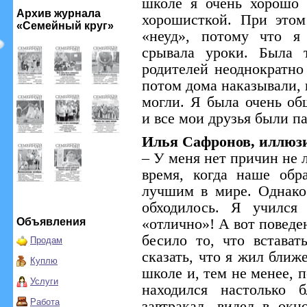
школе я очень хорошо 
Архив журнала
хорошисткой. При этом
«Семейный круг»
«неуд», потому что я
срывала уроки. Была 
родителей неоднократно
потом дома наказывали, 
могли. Я была очень о
и все мои друзья были п
Илья Сафронов, иллюз
– У меня нет причин не 
время, когда наше обр
лучшим в мире. Однако 
обходилось. Я учился
Объявления
«отлично»! А вот поведе
бесило то, что встават
Продам
сказать, что я жил ближ
Куплю
школе и, тем не менее, 
Услуги
находился настолько 
Работа
завтракал, видел в окн