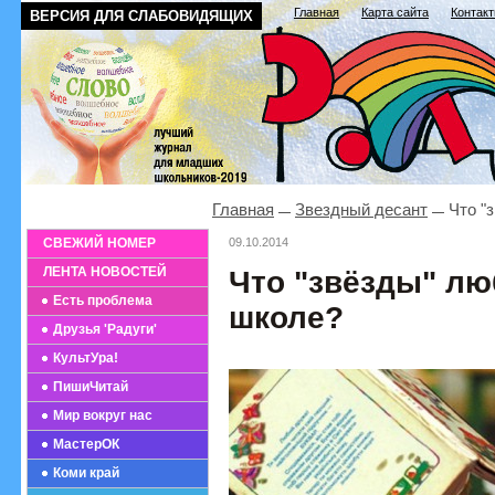
Главная
Карта сайта
Контак
ВЕРСИЯ ДЛЯ СЛАБОВИДЯЩИХ
Главная
Звездный десант
Что "
СВЕЖИЙ НОМЕР
09.10.2014
ЛЕНТА НОВОСТЕЙ
Что "звёзды" лю
Есть проблема
школе?
Друзья 'Радуги'
КультУра!
ПишиЧитай
Мир вокруг нас
МастерОК
Коми край