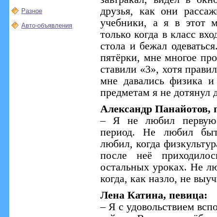
друзья, как они расса
Разное
учебники, а я в этот 
Авто-объявления
только когда в класс вхо
стола и бежал одеваться
пятёрки, мне многое пр
ставили «3», хотя прави
мне давались физика и
предметам я не дотянул д
Александр Панайотов, 
– Я не любил первую 
период. Не любил быт
любил, когда физкультур
после неё приходило
остальных уроках. Не лю
когда, как назло, не выу
Лена Катина, певица:
– Я с удовольствием всп