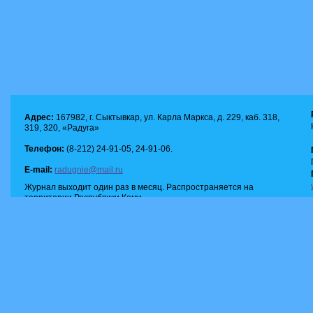
Адрес:
167982, г. Сыктывкар, ул. Карла Маркса, д. 229, каб. 318,
319, 320, «Радуга»
Телефон:
(8-212) 24-91-05, 24-91-06.
E-mail:
radugnie@mail.ru
Журнал выходит один раз в месяц. Распространяется на
территории Республики Коми.