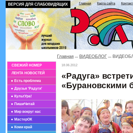
Главная
Карта сайта
Контак
ВЕРСИЯ ДЛЯ СЛАБОВИДЯЩИХ
Главная
ВИДЕОБЛОГ
ВИДЕОБ
СВЕЖИЙ НОМЕР
18.06.2012
ЛЕНТА НОВОСТЕЙ
«Радуга» встрет
Есть проблема
«Бурановскими 
Друзья 'Радуги'
КультУра!
ПишиЧитай
Мир вокруг нас
МастерОК
Коми край