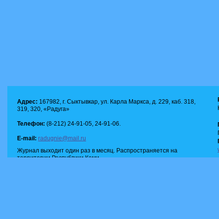
Адрес:
167982, г. Сыктывкар, ул. Карла Маркса, д. 229, каб. 318,
319, 320, «Радуга»
Телефон:
(8-212) 24-91-05, 24-91-06.
E-mail:
radugnie@mail.ru
Журнал выходит один раз в месяц. Распространяется на
территории Республики Коми.