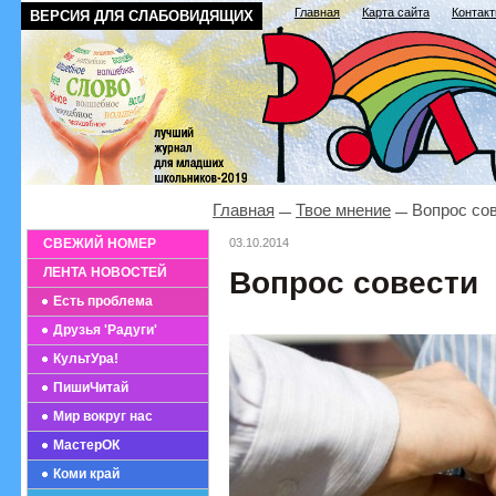
Главная
Карта сайта
Контак
ВЕРСИЯ ДЛЯ СЛАБОВИДЯЩИХ
Главная
Твое мнение
Вопрос со
СВЕЖИЙ НОМЕР
03.10.2014
ЛЕНТА НОВОСТЕЙ
Вопрос совести
Есть проблема
Друзья 'Радуги'
КультУра!
ПишиЧитай
Мир вокруг нас
МастерОК
Коми край