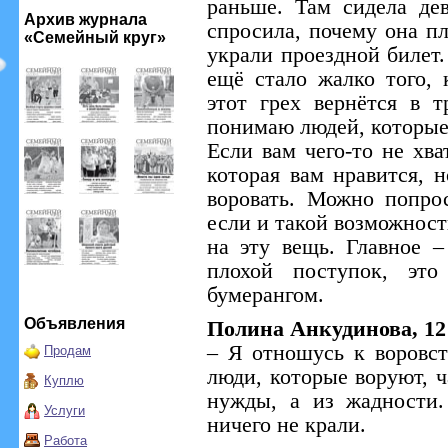
раньше. Там сидела де
Архив журнала
спросила, почему она пл
«Семейный круг»
украли проездной билет.
ещё стало жалко того, 
этот грех вернётся в 
понимаю людей, которые
Если вам чего-то не хва
которая вам нравится, н
воровать. Можно попро
если и такой возможности
на эту вещь. Главное –
плохой поступок, это
бумерангом.
Объявления
Полина Анкудинова, 12
– Я отношусь к воровст
Продам
люди, которые воруют, ч
Куплю
нужды, а из жадности.
Услуги
ничего не крали.
Работа