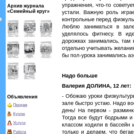
упражнения, что-то советуе
Архив журнала
«Семейный круг»
устали. Важную роль играе
контрольные перед физкульт
Люблю заниматься в зале
уделялось фитнесу. В и
дорожках занимались, там 
отдельно учитывать желани
бы пол-урока занимались аэ
Надо больше
Валерия ДОЛИНА, 12 лет:
- Обожаю уроки физкультур
Объявления
зале быстро устаю. Надо в
Продам
день! На первом - разминк
Куплю
Тогда все будут бодрыми и
Услуги
классом ходили в бассейн 
только и делаем, что бега
Работа