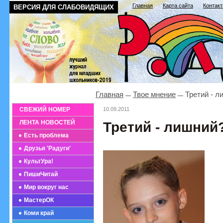
Главная
Карта сайта
Контак
ВЕРСИЯ ДЛЯ СЛАБОВИДЯЩИХ
Главная
Твое мнение
Третий - л
СВЕЖИЙ НОМЕР
10.09.2011
ЛЕНТА НОВОСТЕЙ
Третий - лишний
Есть проблема
Друзья 'Радуги'
КультУра!
ПишиЧитай
Мир вокруг нас
МастерОК
Коми край