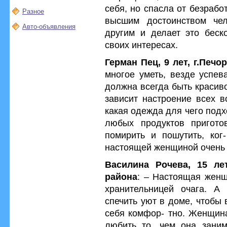
себя, но спасла от безраб
Разное
высшим достоинством чел
Авто-объявления
другим и делает это беск
своих интересах.
Герман Пец, 9 лет, г.Печо
многое уметь, везде успев
должна всегда быть красиво
зависит настроение всех в
какая одежда для чего подх
любых продуктов приготов
помирить и пошутить, ког
настоящей женщиной очень
Василина Рочева, 15 лет
района
: – Настоящая женщ
хранительницей очага. А
спечить уют в доме, чтобы 
себя комфор- тно. Женщина
любить то, чем она заним