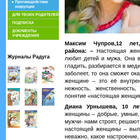
Противодействие
коррупции
ДЛЯ ТВОИХ РОДИТЕЛЕЙ
ПОДПИСКА
ДОКУМЕНТЫ
УЧРЕЖДЕНИЯ
Максим Чупров,12 лет,
района: –
Настоящая женщ
Журналы Радуга
любит детей и мужа. Она вс
гладить, разбирается в меди
заболеет, то она сможет ок
женщине – это её внутренн
нежность, женственность
понятие «настоящая женщи
Диана Урнышева, 10 ле
женщины – добрые, умные, 
мужчи- нами строят, решаю
настоящей женщины – выля
неважно, какое настроение, 