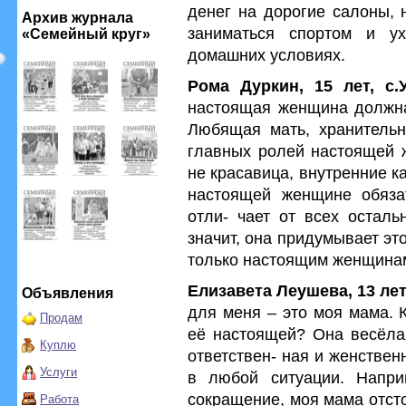
денег на дорогие салоны, 
Архив журнала
заниматься спортом и у
«Семейный круг»
домашних условиях.
Рома Дуркин, 15 лет, с
настоящая женщина должна
Любящая мать, хранительн
главных ролей настоящей 
не красавица, внутренние к
настоящей женщине обяза
отли- чает от всех осталь
значит, она придумывает это
только настоящим женщина
Елизавета Леушева, 13 лет,
Объявления
для меня – это моя мама. 
Продам
её настоящей? Она весёла
Куплю
ответствен- ная и женстве
Услуги
в любой ситуации. Напри
сокращение, моя мама отст
Работа