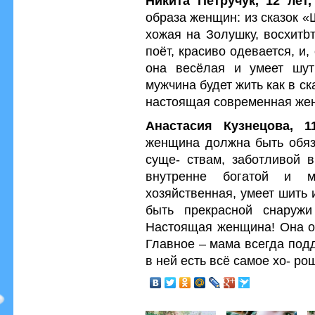
Никита Петручук, 12 лет,
образа женщин: из сказок 
хожая на Золушку, восхитbт
поёт, красиво одевается, и
она весёлая и умеет шут
мужчина будет жить как в ск
настоящая современная же
Анастасия Кузнецова, 11
женщина должна быть обяз
суще- ствам, заботливой в
внутренне богатой и 
хозяйственная, умеет шить и
быть прекрасной снару
Настоящая женщина! Она оч
Главное – мама всегда подд
в ней есть всё самое хо- рош