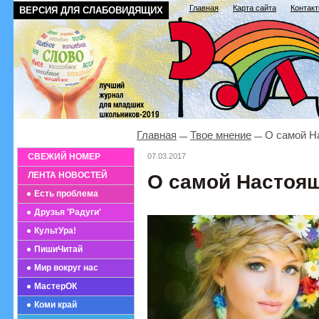
Главная
Карта сайта
Контак
ВЕРСИЯ ДЛЯ СЛАБОВИДЯЩИХ
Главная
Твое мнение
О самой Н
СВЕЖИЙ НОМЕР
07.03.2017
ЛЕНТА НОВОСТЕЙ
О самой Настоя
Есть проблема
Друзья 'Радуги'
КультУра!
ПишиЧитай
Мир вокруг нас
МастерОК
Коми край