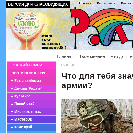
Главная
Карта сайта
Контак
ВЕРСИЯ ДЛЯ СЛАБОВИДЯЩИХ
Главная
Твое мнение
Что для те
СВЕЖИЙ НОМЕР
05.03.2016
ЛЕНТА НОВОСТЕЙ
Что для тебя зна
Есть проблема
армии?
Друзья 'Радуги'
КультУра!
ПишиЧитай
Мир вокруг нас
МастерОК
Коми край