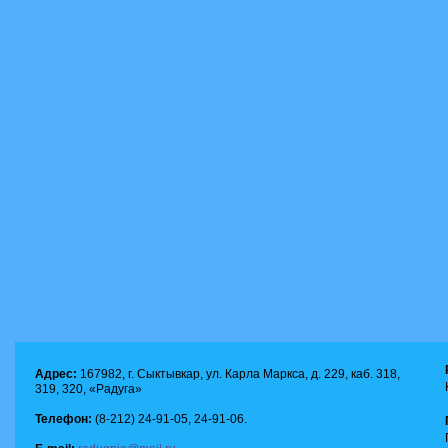
Адрес:
167982, г. Сыктывкар, ул. Карла Маркса, д. 229, каб. 318,
319, 320, «Радуга»
Телефон:
(8-212) 24-91-05, 24-91-06.