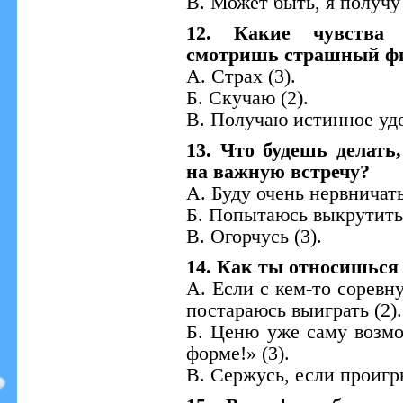
В. Может быть, я получу э
12. Какие чувства
смотришь страшный ф
А. Страх (3).
Б. Скучаю (2).
В. Получаю истинное удо
13. Что будешь делать
на важную встречу?
А. Буду очень нервничать
Б. Попытаюсь выкрутитьс
В. Огорчусь (3).
14. Как ты относишься
А. Если с кем-то соревну
постараюсь выиграть (2).
Б. Ценю уже саму возмо
форме!» (3).
В. Сержусь, если проигр