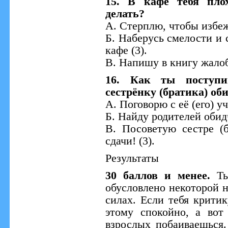
15. В кафе тебя пло
делать?
А. Стерплю, чтобы избеж
Б. Наберусь смелости и
кафе (3).
В. Напишу в книгу жалоб
16. Как ты поступ
сестрёнку (братика) об
А. Поговорю с её (его) уч
Б. Найду родителей обид
В. Посоветую сестре (
сдачи! (3).
Результаты
30 баллов и менее.
Т
обусловлено некоторой 
силах. Если тебя крити
этому спокойно, а вот
взрослых побаиваешься. 