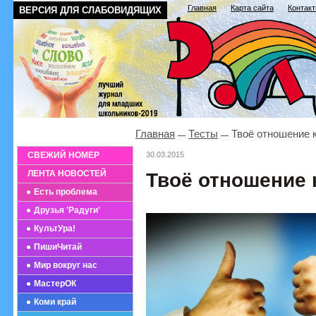
Главная
Карта сайта
Контак
ВЕРСИЯ ДЛЯ СЛАБОВИДЯЩИХ
Главная
Тесты
Твоё отношение 
СВЕЖИЙ НОМЕР
30.03.2015
ЛЕНТА НОВОСТЕЙ
Твоё отношение 
Есть проблема
Друзья 'Радуги'
КультУра!
ПишиЧитай
Мир вокруг нас
МастерОК
Коми край