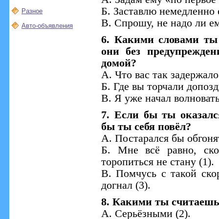
Б. Заставлю немедленно е
Разное
В. Спрошу, не надо ли ем
Авто-объявления
6. Какими словами ты
они без предупрежден
домой?
А. Что вас так задержало?
Б. Где вы торчали допозд
В. Я уже начал волноватьс
7. Если бы ты оказалс
бы ты себя повёл?
А. Постарался бы обгоня
Б. Мне всё равно, ск
торопиться не стану (1).
В. Помчусь с такой ско
догнал (3).
8. Какими ты считаешь
А. Серьёзными (2).