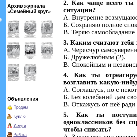
2. Как чаще всего ты
Архив журнала
ситуации?
«Семейный круг»
А. Внутренне возмущаюсь
Б. Сохраняю полное спок
В. Теряю самообладание (
3. Каким считают тебя 
А. Чересчур самоуверенн
Б. Дружелюбным (2).
В. Спокойным и независ
4. Как ты отреагиру
возглавить какую-нибу
А. Соглашусь, но с неко
Б. Без колебаний дам своё
Объявления
В. Откажусь от неё ради 
Продам
5. Как ты поступи
Куплю
одноклассников без сп
Услуги
чтобы списать?
Работа
А. Задам ему «по первое 