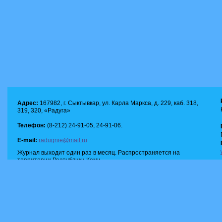
Адрес:
167982, г. Сыктывкар, ул. Карла Маркса, д. 229, каб. 318,
319, 320, «Радуга»
Телефон:
(8-212) 24-91-05, 24-91-06.
E-mail:
radugnie@mail.ru
Журнал выходит один раз в месяц. Распространяется на
территории Республики Коми.