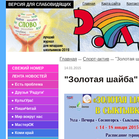
Главная
Карта сайта
Контак
ВЕРСИЯ ДЛЯ СЛАБОВИДЯЩИХ
Главная
Спорт-актив
"Золотая ш
СВЕЖИЙ НОМЕР
14.01.2015
ЛЕНТА НОВОСТЕЙ
"Золотая шайба"
Есть проблема
Друзья 'Радуги'
КультУра!
ПишиЧитай
Мир вокруг нас
МастерОК
Коми край