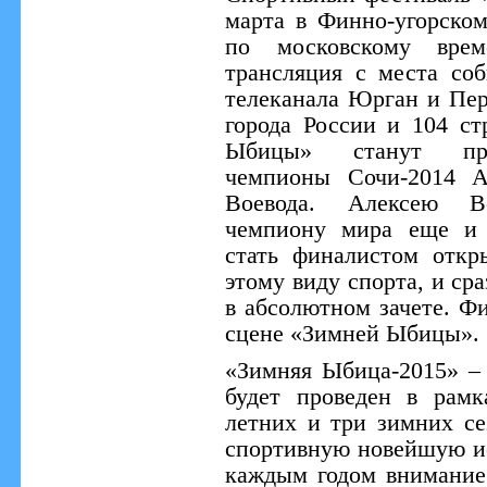
марта в Финно-угорском
по московскому врем
трансляция с места со
телеканала Юрган и Пер
города России и 104 с
Ыбицы» станут про
чемпионы Сочи-2014 А
Воевода. Алексею Во
чемпиону мира еще и 
стать финалистом откр
этому виду спорта, и ср
в абсолютном зачете. Ф
сцене «Зимней Ыбицы».
«Зимняя Ыбица-2015» – 
будет проведен в рам
летних и три зимних се
спортивную новейшую и
каждым годом внимание 