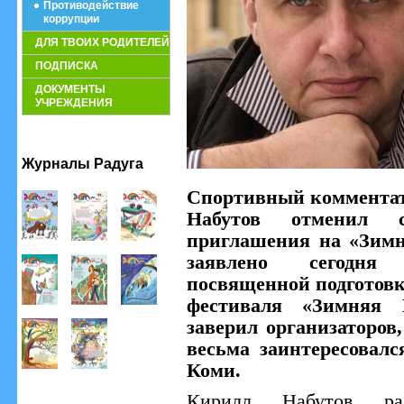
Противодействие
коррупции
ДЛЯ ТВОИХ РОДИТЕЛЕЙ
ПОДПИСКА
ДОКУМЕНТЫ
УЧРЕЖДЕНИЯ
Журналы Радуга
Спортивный комментат
Набутов отменил 
приглашения на «Зим
заявлено сегодня 
посвященной подготовк
фестиваля «Зимняя 
заверил организаторов
весьма заинтересовал
Коми.
Кирилл Набутов ра