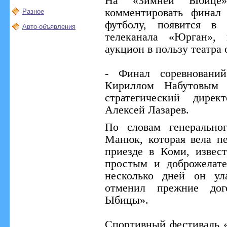
На «Зимней Ыбице»
комментировать финал
Разное
футболу, появится в 
Авто-объявления
телеканала «Юрган», 
аукцион в пользу театра
- Финал соревновани
Кириллом Набутовым 
стратегический дирек
Алексей Лазарев.
По словам генерально
Манюк, которая вела п
приезде в Коми, извес
простым и доброжелат
несколько дней он ул
отменил прежние дог
Ыбицы».
Спортивный фестиваль 