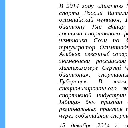
В 2014 году «Зимнюю 
спорта России Витал
олимпийский чемпион, 
биатлону Уле Эйнар 
гостями спортивного ф
чемпионка Сочи по б
триумфатор Олимпиады
Алябьев, извечный сопе
знаменосец российско
Лиллехаммере Сергей Ч
биатлона», спортив
Губерниев. В эт
специализированного 
спортивной индустрии
Ыбица» был признан 
региональных практик
через событийное спорт
13 декабря 2014 г. с