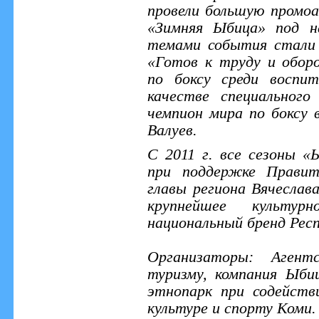
провели большую промо
«Зимняя Ыбица» под н
темами события стали 
«Готов к труду и обор
по боксу среди воспи
качестве специальног
чемпион мира по боксу 
Валуев.
С 2011 г. все сезоны 
при поддержке Правит
главы региона Вячеслав
крупнейшее культур
национальный бренд Респ
Организаторы: Агент
туризму, компания Ыби
этнопарк при содейств
культуре и спорту Коми.