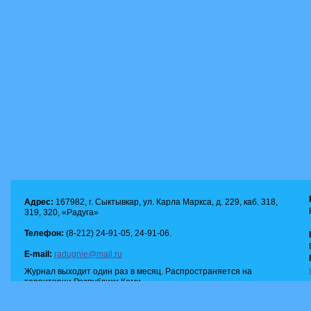
Адрес:
167982, г. Сыктывкар, ул. Карла Маркса, д. 229, каб. 318,
319, 320, «Радуга»
Телефон:
(8-212) 24-91-05, 24-91-06.
E-mail:
radugnie@mail.ru
Журнал выходит один раз в месяц. Распространяется на
территории Республики Коми.