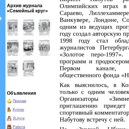
Олимпийских играх в 
Архив журнала
«Семейный круг»
Сараево, Лиллехаммер
Ванкувере, Лондоне, С
одним из ведущих прог
году создал авторскую п
1998 году стал облад
журналистов Петербур
«Золотое перо-1997».
программ и продюсером
Первом канале, я
общественного фонда «Н
Как выяснилось, в Ко
только с одним челове
Объявления
Организаторы «Зи
Продам
приглашению приедет
Куплю
спортивный комментатор
Услуги
Набутову встречу с ней.
Работа