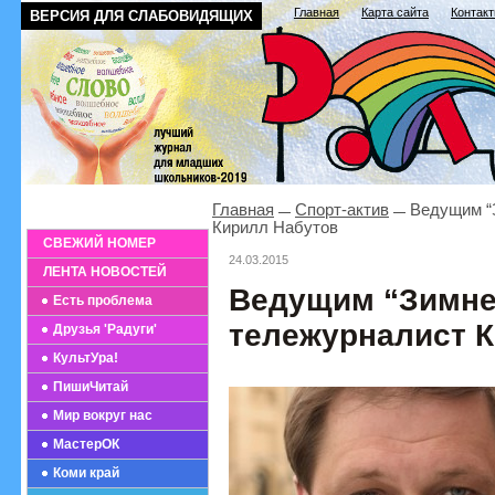
Главная
Карта сайта
Контак
ВЕРСИЯ ДЛЯ СЛАБОВИДЯЩИХ
Главная
Спорт-актив
Ведущим “З
Кирилл Набутов
СВЕЖИЙ НОМЕР
24.03.2015
ЛЕНТА НОВОСТЕЙ
Ведущим “Зимне
Есть проблема
тележурналист 
Друзья 'Радуги'
КультУра!
ПишиЧитай
Мир вокруг нас
МастерОК
Коми край