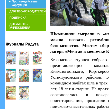
Противодействие
коррупции
ДЛЯ ТВОИХ РОДИТЕЛЕЙ
ПОДПИСКА
ДОКУМЕНТЫ
УЧРЕЖДЕНИЯ
Школьники сыграли в «иг
можно назвать республи
Журналы Радуга
безопасности». Местом сбо
лагерь «Мечта» в местечке 
Безопасное «турне» собрало
представляющих коман
Княжпогостского, Корткерос
Усть-Куломского районов. 
командном зачётах шла в трёх 
лет, 18 лет и старше. На про
соревновались в пожа
ориентировании, проходили 
поисково-спасательных работ