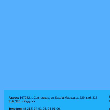
Адрес:
167982, г. Сыктывкар, ул. Карла Маркса, д. 229, каб. 318,
319, 320, «Радуга»
Телефон:
(8-212) 24-91-05, 24-91-06.