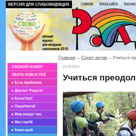
Главная
Карта сайта
Контак
ВЕРСИЯ ДЛЯ СЛАБОВИДЯЩИХ
Главная
Спорт-актив
Учиться пр
СВЕЖИЙ НОМЕР
23.09.2013
ЛЕНТА НОВОСТЕЙ
Учиться преодол
Есть проблема
Друзья 'Радуги'
КультУра!
ПишиЧитай
Мир вокруг нас
МастерОК
Коми край