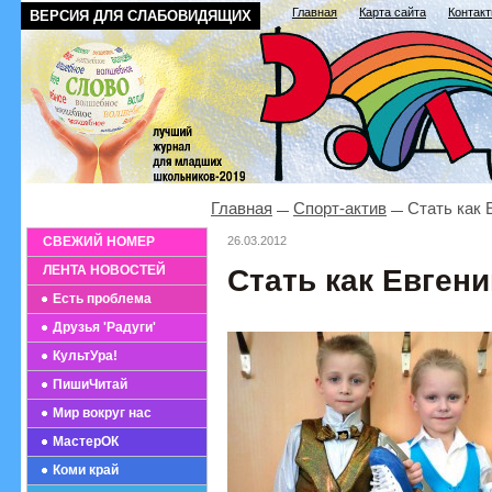
Главная
Карта сайта
Контак
ВЕРСИЯ ДЛЯ СЛАБОВИДЯЩИХ
Главная
Спорт-актив
Стать как 
СВЕЖИЙ НОМЕР
26.03.2012
ЛЕНТА НОВОСТЕЙ
Стать как Евген
Есть проблема
Друзья 'Радуги'
КультУра!
ПишиЧитай
Мир вокруг нас
МастерОК
Коми край