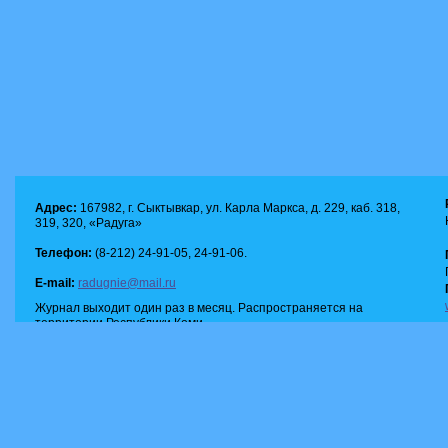
Адрес:
167982, г. Сыктывкар, ул. Карла Маркса, д. 229, каб. 318,
319, 320, «Радуга»
Телефон:
(8-212) 24-91-05, 24-91-06.
E-mail:
radugnie@mail.ru
Журнал выходит один раз в месяц. Распространяется на
территории Республики Коми.