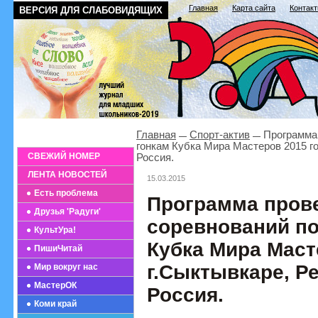
Главная
Карта сайта
Контак
ВЕРСИЯ ДЛЯ СЛАБОВИДЯЩИХ
Главная
Спорт-актив
Программа 
гонкам Кубка Мира Мастеров 2015 го
СВЕЖИЙ НОМЕР
Россия.
ЛЕНТА НОВОСТЕЙ
15.03.2015
Есть проблема
Программа пров
Друзья 'Радуги'
соревнований п
КультУра!
Кубка Мира Маст
ПишиЧитай
г.Сыктывкаре, Р
Мир вокруг нас
МастерОК
Россия.
Коми край