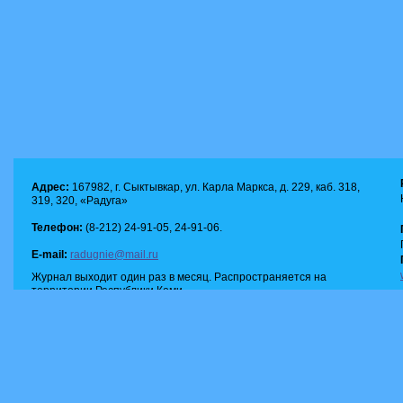
Адрес:
167982, г. Сыктывкар, ул. Карла Маркса, д. 229, каб. 318,
319, 320, «Радуга»
Телефон:
(8-212) 24-91-05, 24-91-06.
E-mail:
radugnie@mail.ru
Журнал выходит один раз в месяц. Распространяется на
территории Республики Коми.