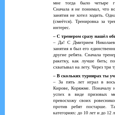
мне тогда было четыре го
Сначала я не понимал, что в
занятия не хотел ходить. Одн
(смеётся). Тренировка за тр
интерес.
– С тренером сразу нашёл о
– Да! С Дмитрием Николаев
занятия я был его единствен
другие ребята. Сначала трене
ракетку, как лучше бить; п
схватывал на лету. Через три т
– В скольких турнирах ты у
– За пять лет играл в вос
Кирове, Коряжме. Поначалу 
успех в виде призовых ме
превосхожу своих ровеснико
против ребят постарше. Т
категориях: до 10 лет и до 12 л