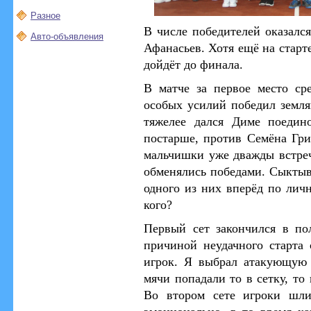
Разное
В числе победителей оказалс
Авто-объявления
Афанасьев. Хотя ещё на старт
дойдёт до финала.
В матче за первое место ср
особых усилий победил земля
тяжелее дался Диме поедино
постарше, против Семёна Гри
мальчишки уже дважды встреч
обменялись победами. Сыкты
одного из них вперёд по лич
кого?
Первый сет закончился в по
причиной неудачного старта
игрок. Я выбрал атакующую 
мячи попадали то в сетку, то 
Во втором сете игроки шли