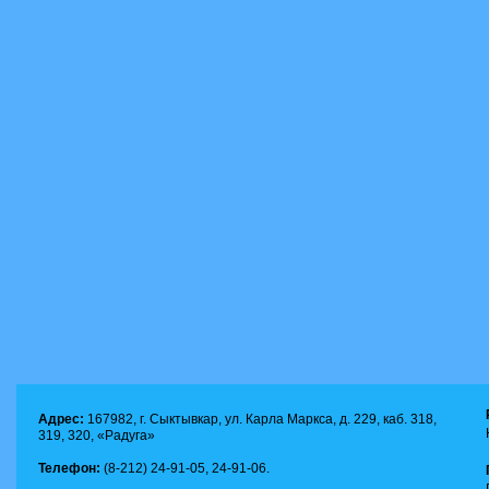
Адрес:
167982, г. Сыктывкар, ул. Карла Маркса, д. 229, каб. 318,
319, 320, «Радуга»
Телефон:
(8-212) 24-91-05, 24-91-06.