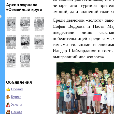
Архив журнала
четыре дня турнира зрител
«Семейный круг»
эмоций, да и волнений тоже х
Среди девчонок «золото» зав
Софья Ведрова и Настя Мау
пьедестале лишь сыкты
победительницей среди самы
самыми сильными и ловкими
Ильдар Шаймарданов и гость
выигравший два «золота».
Объявления
Продам
Куплю
Услуги
Работа