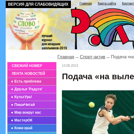
Главная
Карта сайта
Контак
ВЕРСИЯ ДЛЯ СЛАБОВИДЯЩИХ
Главная
Спорт-актив
Подача «н
СВЕЖИЙ НОМЕР
13.05.2013
ЛЕНТА НОВОСТЕЙ
Подача «на выле
Есть проблема
Друзья 'Радуги'
КультУра!
ПишиЧитай
Мир вокруг нас
МастерОК
Коми край