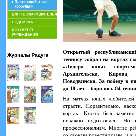
Противодействие
коррупции
ДЛЯ ТВОИХ РОДИТЕЛЕЙ
ПОДПИСКА
ДОКУМЕНТЫ
УЧРЕЖДЕНИЯ
Открытый республикански
Журналы Радуга
теннису собрал на кортах с
«Лидер» юных спортсм
Архангельска, Кирова
Новодвинска. За победу в п
до 18 лет – боролись 84 тенн
На матчах юных любителей 
страсти. Поразительно, нас
кортах. Кто-то был заметно
неважно подготовлен. Но 
профессионализм. Многие ре
со своими ровестниками, и в 