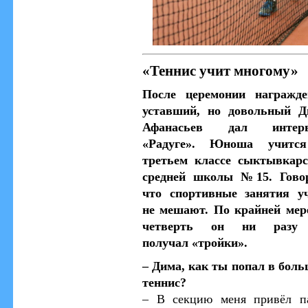
«Теннис учит многому»
После церемонии награжде
уставший, но довольный Д
Афанасьев дал интер
«Радуге». Юноша учитс
третьем классе сыктывкар
средней школы №15. Говор
что спортивные занятия у
не мешают. По крайней мер
четверть он ни разу
получал «тройки».
– Дима, как ты попал в бол
теннис?
– В секцию меня привёл п