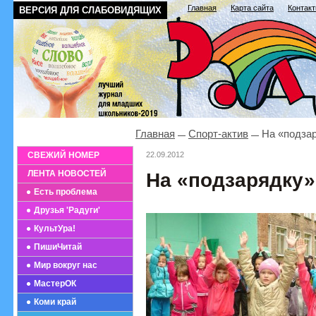
Главная
Карта сайта
Контак
ВЕРСИЯ ДЛЯ СЛАБОВИДЯЩИХ
Главная
Спорт-актив
На «подзар
СВЕЖИЙ НОМЕР
22.09.2012
ЛЕНТА НОВОСТЕЙ
На «подзарядку»
Есть проблема
Друзья 'Радуги'
КультУра!
ПишиЧитай
Мир вокруг нас
МастерОК
Коми край