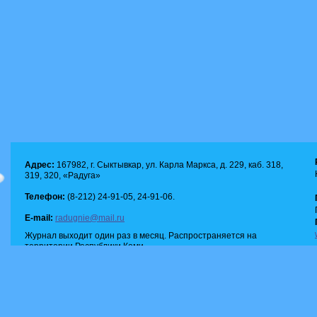
Адрес:
167982, г. Сыктывкар, ул. Карла Маркса, д. 229, каб. 318,
319, 320, «Радуга»
Телефон:
(8-212) 24-91-05, 24-91-06.
E-mail:
radugnie@mail.ru
Журнал выходит один раз в месяц. Распространяется на
территории Республики Коми.