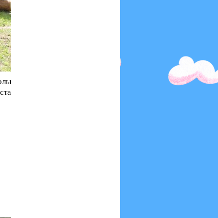
олы
ста