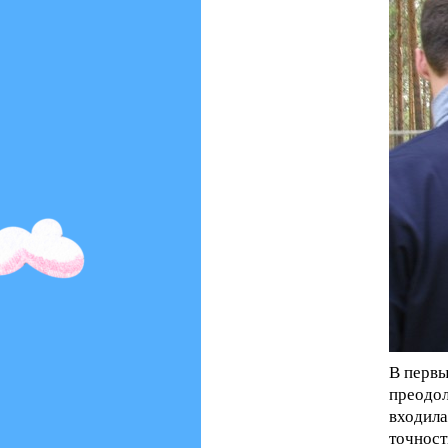
В первы
преодо
входил
точнос