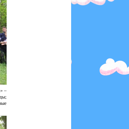
» –
ды;
вые