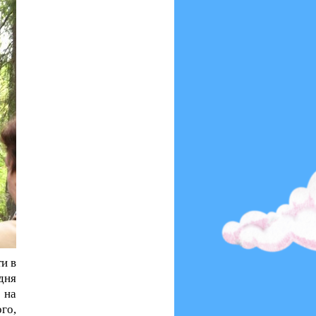
и в
дня
 на
го,