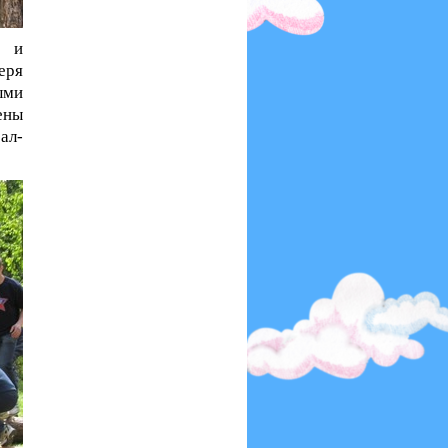
в и
еря
ыми
ены
ал-