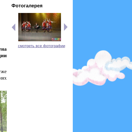
Фотогалерея
смотреть все фотографии
ена
ции
уже
иях