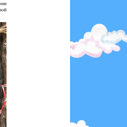
они
вой