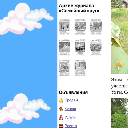
Архив журнала
«Семейный круг»
Этим л
участие
Ухты, С
Объявления
Продам
Куплю
Услуги
Работа