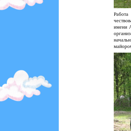
Работа
чествов
имени А
органи
началь
майоро