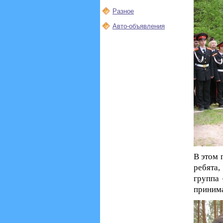
Разное
Авто-объявления
В этом 
ребята
группа 
принима