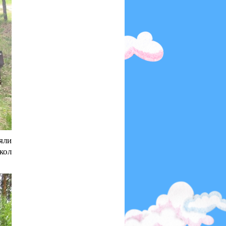
яли
кол