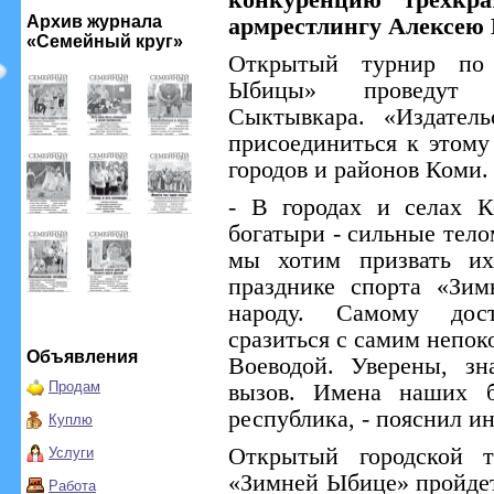
конкуренцию трехкр
Архив журнала
армрестлингу Алексею 
«Семейный круг»
Открытый турнир по 
Ыбицы» проведут а
Сыктывкара. «Издател
присоединиться к этом
городов и районов Коми.
- В городах и селах 
богатыри - сильные тел
мы хотим призвать их
празднике спорта «Зи
народу. Самому дост
сразиться с самим непо
Объявления
Воеводой. Уверены, з
Продам
вызов. Имена наших б
республика, - пояснил и
Куплю
Открытый городской т
Услуги
«Зимней Ыбице» пройде
Работа