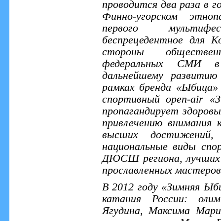
проводится два раза в го
Финно-угорском этноп
первого мультиф
беспрецедентное для 
стороны обществен
федеральных СМИ в 
дальнейшему развитию
рамках бренда «Ыбица»
спортивный open-air «
пропагандирует здоровы
привлечению внимания 
высших достижений, 
национальные виды спо
ДЮСШ региона, лучших
прославленных мастеров
В 2012 году «Зимняя Ыб
катания России: олим
Ягудина, Максима Мари