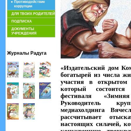
Противодействие
коррупции
ДЛЯ ТВОИХ РОДИТЕЛЕЙ
ПОДПИСКА
ДОКУМЕНТЫ
УЧРЕЖДЕНИЯ
Журналы Радуга
«Издательский дом Ко
богатырей из числа ж
участия в открытом 
который состоится
фестиваля «Зимн
Руководитель круп
медиахолдинга Вячес
рассчитывает отыс
настоящих силачей, к