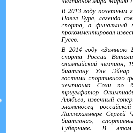
чемпионов мира Марию П
В 2013 году почетным 
Павел Буре, легенда сов
спорта, а финальный 
прокомментировал изве
Гусев.
В 2014 году «Зимнюю 
спорта России Витал
олимпийский чемпион, 
биатлону Уле Эйнар 
гостями спортивного ф
чемпионка Сочи по б
триумфатор Олимпиады
Алябьев, извечный сопе
знаменосец российско
Лиллехаммере Сергей Ч
биатлона», спортив
Губерниев. В эт