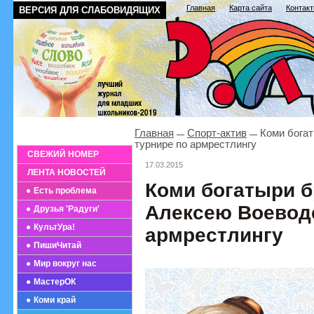
Главная
Карта сайта
Контак
ВЕРСИЯ ДЛЯ СЛАБОВИДЯЩИХ
Главная
Спорт-актив
Коми богат
турнире по армрестлингу
СВЕЖИЙ НОМЕР
17.03.2015
ЛЕНТА НОВОСТЕЙ
Коми богатыри б
Есть проблема
Алексею Воеводе
Друзья 'Радуги'
КультУра!
армрестлингу
ПишиЧитай
Мир вокруг нас
МастерОК
Коми край