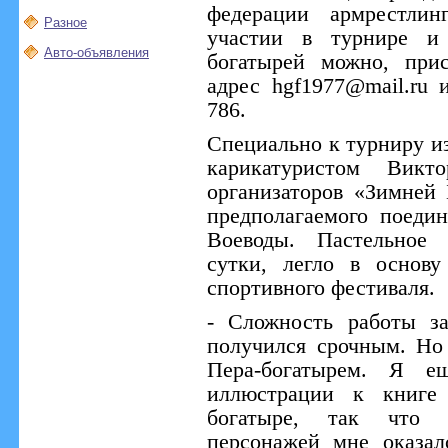
федерации армрестлин
Разное
участии в турнире и 
Авто-объявления
богатырей можно, при
адрес hgf1977@mail.ru 
786.
Специально к турниру и
карикатуристом Викт
организаторов «Зимней
предполагаемого поеди
Воеводы. Пастельное 
сутки, легло в основ
спортивного фестиваля.
- Сложность работы за
получился срочным. Но
Пера-богатырем. Я е
иллюстрации к книге
богатыре, так что 
персонажей мне оказал