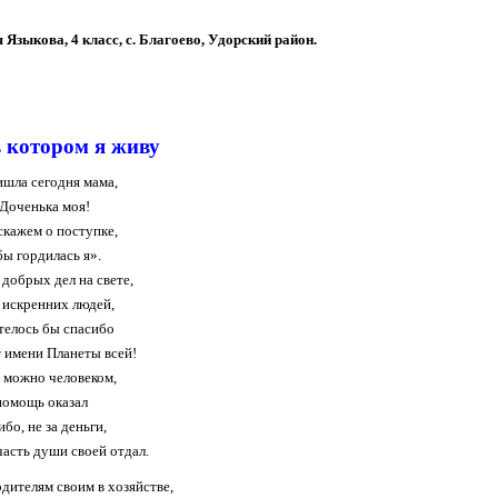
 Языкова, 4 класс, с. Благоево, Удорский район.
 котором я живу
шла сегодня мама,
«Доченька моя!
скажем о поступке,
ы гордилась я».
 добрых дел на свете,
 искренних людей,
телось бы спасибо
т имени Планеты всей!
 можно человеком,
помощь оказал
ибо, не за деньги,
часть души своей отдал.
дителям своим в хозяйстве,