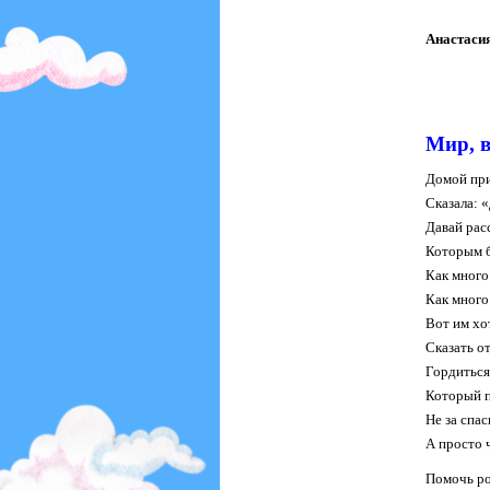
Анастасия
Мир, в
Домой при
Сказала: 
Давай рас
Которым б
Как много
Как много
Вот им хо
Сказать о
Гордиться
Который 
Не за спас
А просто 
Помочь ро