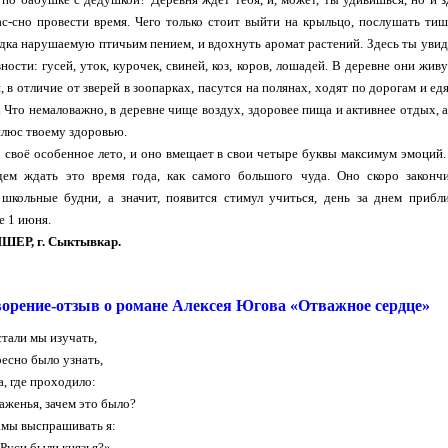
с-сно провести время. Чего только стоит выйти на крыльцо, послушать тиш
дка нарушаемую птичьим пением, и вдохнуть аромат растений. Здесь ты уви
ности: гусей, уток, курочек, свиней, коз, коров, лошадей. В деревне они живу
, в отличие от зверей в зоопарках, пасутся на полянах, ходят по дорогам и едя
. Что немаловажно, в деревне чище воздух, здоровее пища и активнее отдых, а
люс твоему здоровью.
 своё особенное лето, и оно вмещает в свои четыре буквы максимум эмоций
дем ждать это время года, как самого большого чуда. Оно скоро закончи
школьные будни, а значит, появится стимул учиться, день за днем прибл
 1 июня.
ШЕР, г. Сыктывкар.
орение-отзыв о романе Алексея Югова «Отважное сердце»
тали мы изучать,
есно было узнать,
а, где проходило:
аженья, зачем это было?
амы выспрашивать я:
 Руси были князья?»