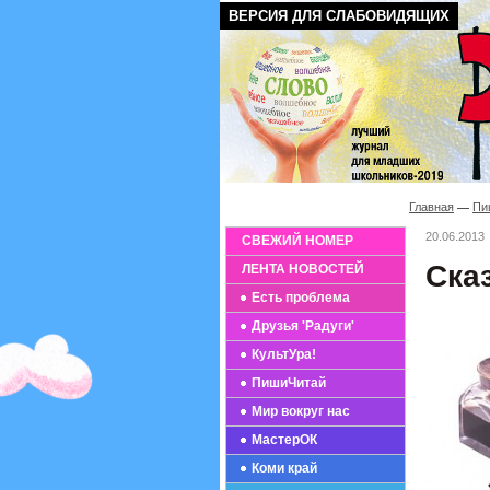
ВЕРСИЯ ДЛЯ СЛАБОВИДЯЩИХ
Главная
Пи
20.06.2013
СВЕЖИЙ НОМЕР
Ска
ЛЕНТА НОВОСТЕЙ
Есть проблема
Друзья 'Радуги'
КультУра!
ПишиЧитай
Мир вокруг нас
МастерОК
Коми край