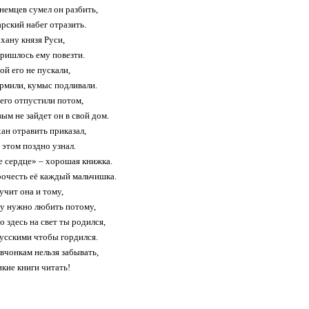
немцев сумел он разбить,
арский набег отразить.
хану князя Руси,
ришлось ему повезти.
ой его не пускали,
рмили, кумыс подливали.
его отпустили потом,
ым не зайдет он в свой дом.
хан отравить приказал,
 этом поздно узнал.
 сердце» – хорошая книжка.
очесть её каждый мальчишка.
учит она и тому,
у нужно любить потому,
 здесь на свет ты родился,
усскими чтобы гордился.
евчонкам нельзя забывать,
икие книги читать!