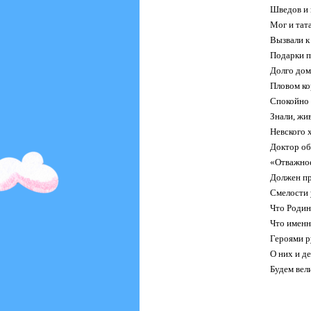
Шведов и 
Мог и тат
Вызвали к 
Подарки п
Долго дом
Пловом ко
Спокойно 
Знали, жив
Невского 
Доктор об
«Отважное
Должен пр
Смелости 
Что Родин
Что именно
Героями р
О них и д
Будем вел