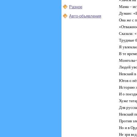
Мама – ис
Разное
Думаю: «В
Авто-объявления
Она же с п
«Отважное
Сказала: «
Трудные б
Я увлеклас
В те врем
Монголы-т
Людей уво
Невский в 
Югов о нё
Историю ж
И о поездк
Хуже тата
Для русски
Невский п
Против зл
Но и в Орд
Не зря вед