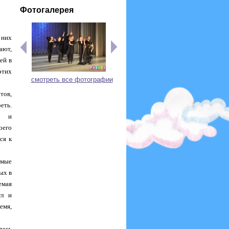
Фотогалерея
 них
ают,
ей в
этих
смотреть все фотографии
тов,
еть.
й и
оего
ся к
омые
ых в
емая
ул и
емя,
десь