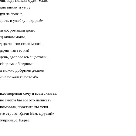
ня, ведь пользы будет мало:
дня завяну и умру.
цуя на поляне,
дость и улыбку подарю!»
льно, ромашка долго
ед окном моим,
д цветочков стало много.
арна я за это им!
день, здороваясь с цветами,
сё время об одном:
ся можно добрыми делами
м не пожалеть потом!»
тихотворенья хочу я всем сказать:
не смогла бы всё это написать.
помогала, простите вы меня.
ите строго. Удачи Вам, Друзья!»
прина, с. Керес.