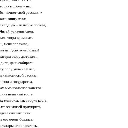
торик в школе у нас.
от начнет свой рассказ...»
олки книгу взяла,
 сердце» – названье прочла,
Читай, узнаешь сама,
ыли тогда времена».
ь, меня поразило,
ена на Руси-то что было!
атары везде лютовали,
дили, дань собирали.
ту пору княжил у нас,
м написал свой рассказ,
изни и государства,
ах в монгольское ханство.
рина незваный гость.
х монголы, как в горле кость.
ытался князей примирить,
одеев сил накопить.
е его очень боялись,
ь татары его опасались.