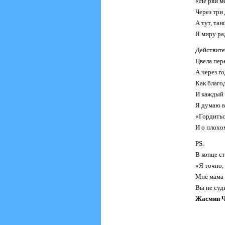
«Не рви ме
Через три 
А тут, тан
Я миру ра
Действите
Цвела пер
А через го
Как благод
И каждый 
Я думаю в
«Гордить
И о плохо
PS.
В конце с
«Я точно, 
Мне мама 
Вы не суд
Жасмин Чу