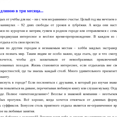
длиною в три месяца...
ых от учёбы для нас – ни с чем несравнимое счастье. Целый год мы мечтаем о
 каникулах – 92 днях свободы от уроков и зубрёжки. А когда они наст
мся по курортам и лагерям, гуляем в родном городе или отправляемся с семь
 предвкушая интересное и весёлое время-препровождение. В каждом из 
отдыха есть свои прелести.
вия по другим городам и незнакомым местам – хобби заядлых экстравер
ся познать мир. Таким людям не особо важно, куда ехать, где и что смотр
хочется, чтобы дух захватывало от невообразимых приключени
рованных походов. Жизнь становится интереснее, если отдыхаешь вне св
окрестностей, где ты знаешь каждый столб. Много удивительного прилагает
рианту.
виснуть в городе? Если послоняться с друзьями, в который раз изучая знак
ли поваляться на диване, перечитывая любимую книгу или слушая музыку. Отд
де. Полное «ничегонеделание»! Веселье в знакомой компании – неотъемл
бых прогулок. Всё хорошо, когда хочется отвлечься от длинных форм
х суффиксов. Бонусом столь приятного отдыха является не-ограниченное вр
ое на любимые занятия.
по бабушке с дедушкой? Деревня ждет тебя, и, может, ты удивишься, но и з