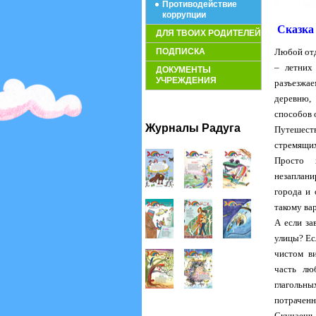
Противодействие
коррупции
Сказка 
ДЛЯ ТВОИХ РОДИТЕЛЕЙ
ПОДПИСКА
Любой отд
– летних
ДОКУМЕНТЫ
УЧРЕЖДЕНИЯ
разъезжае
деревню,
способов 
Журналы Радуга
Путешест
стремящих
Просто 
незаплани
города и 
такому ва
А если за
улицы? Ес
чистом ви
часть лю
глагольны
потраченн
Скучаешь 