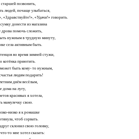
 старшей позвонить,
ть людей, почаще улыбаться,
, «Здравствуйте!», «Удачи!» говорить.
сумку донести из магазина
 дрова помочь сложить,
ыть нужным в трудную минуту,
ике села активным быть.
тенцов во время зимней стужи,
о котёнка приютить.
может быть кому- то нужным,
счастья людям подарить!
етним днём весёлым,
е дома на лугу,
ветов красивых я хотела,
ь мамулечку свою.
изко-низко я к ромашке
отянула, чтоб сорвать.
вдруг склонил свою головку,
что-то мне хотел сказать: