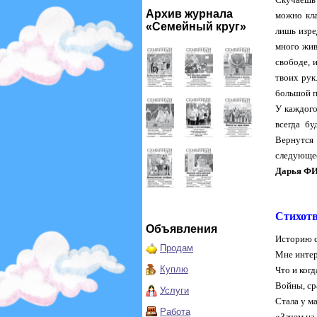
Архив журнала
можно кла
«Семейный круг»
лишь изре
много жив
свободе, и
твоих рук
большой п
У каждого
всегда бу
Вернутся 
следующее
Дарья ФИ
Стихотв
Объявления
Историю с
Продам
Мне интер
Куплю
Что и когд
Войны, ср
Услуги
Стала у м
Работа
«Зачем на