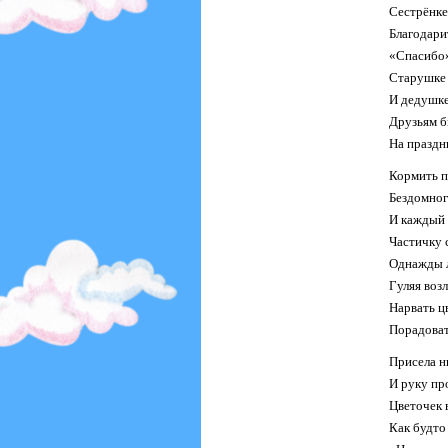
Сестрёнке
Благодари
«Спасибо»
Старушке 
И дедушке
Друзьям б
На праздн
Кормить п
Бездомног
И каждый 
Частичку 
Однажды л
Гуляя возл
Нарвать ц
Порадоват
Присела н
И руку пр
Цветочек 
Как будто 