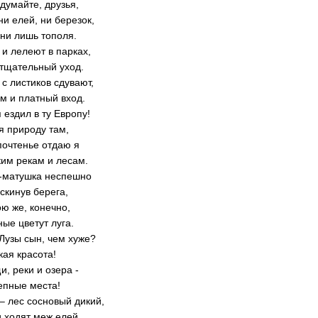
думайте, друзья,
ни елей, ни березок,
ни лишь тополя.
 и лелеют в парках,
тщательный уход.
с листиков сдувают,
ам и платный вход.
я ездил в ту Европу!
я природу там,
почтенье отдаю я
им рекам и лесам.
а-матушка неспешно
аскинув берега,
ою же, конечно,
ые цветут луга.
Лузы сын, чем хуже?
кая красота!
и, реки и озера -
епные места!
– лес сосновый дикий,
 ходят меж елей,