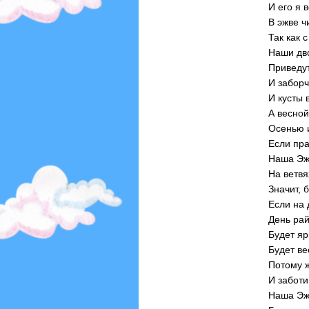
И его я 
В эжве ч
Так как 
Наши дв
Приведут
И заборч
И кусты 
А весной
Осенью и
Если пра
Наша Эж
На ветвя
Значит, 
Если на 
День рай
Будет яр
Будет ве
Потому 
И заботи
Наша Эж