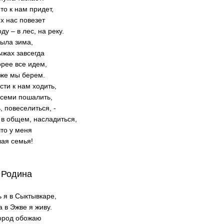
то к нам придет,
х нас повезет
ду – в лес, на реку.
была зима,
ыжах завсегда
орее все идем,
оже мы берем.
сти к нам ходить,
всеми пошалить,
, повеселиться, -
в общем, насладиться,
то у меня
ая семья!
 Родина
 я в Сыктывкаре,
а в Эжве я живу.
город обожаю