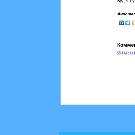
Будет л
Анастас
Комме
Оставить