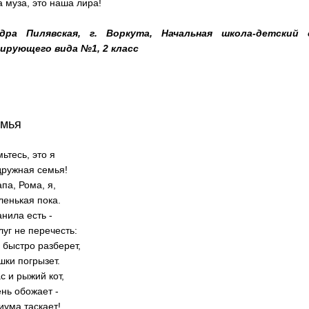
 муза, это наша лира!
ндра Пилявская, г. Воркута, Начальная школа-детский 
ирующего вида №1, 2 класс
емья
ьтесь, это я
дружная семья!
па, Рома, я,
ленькая пока.
нила есть -
луг не перечесть:
быстро разберет,
шки погрызет.
ас и рыжий кот,
нь обожает -
иума таскает!