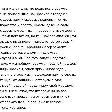
нки и мальчишки, что родились в Воркуте,
е не понаслышке, как красиво в городке!
ас здесь парк и скверы, стадионы и катки,
ворчества и спорта, школы, детские сады.
ас здесь чем заняться, провести с умом досуг:
 горки покататься, на коньках промчаться круг?
так уж климат нежен, зато дует ветер свежий,
ужен Айболит – Крайний Север закалит!
лодные ветра, в школу я иду с утра,
 пурги и вьюги, по пути зайду к подруге -
 школу мы пойдем. Воркута – родной наш дом!
улицы красивы, огней ярких много здесь,
 вполне счастливы, пешеходов нам не счесть.
ят-шуршат машины и автобусы снуют,
с моей подругой продолжаем свой маршрут.
м мы немножко, хватит времени на все.
осле всех уроков нам отправиться в кино?
ет прокатиться на оленях с ветерком?
– столица мира,