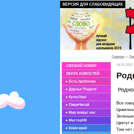
ВЕРСИЯ ДЛЯ СЛАБОВИДЯЩИХ
Главная
Пи
14.01.2012
СВЕЖИЙ НОМЕР
Род
ЛЕНТА НОВОСТЕЙ
Есть проблема
Родно
Друзья 'Радуги'
КультУра!
Все гово
ПишиЧитай
Цивилиз
Мир вокруг нас
Зеленые 
МастерОК
Цветут в
Коми край
Там нет 