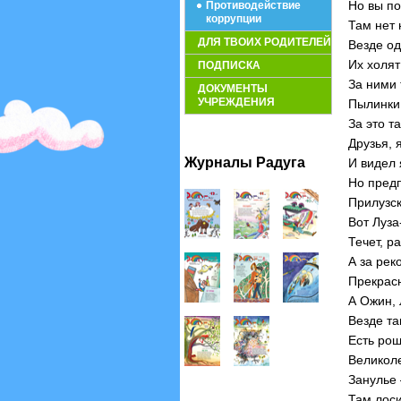
Но вы по
Противодействие
коррупции
Там нет 
ДЛЯ ТВОИХ РОДИТЕЛЕЙ
Везде од
Их холят
ПОДПИСКА
За ними 
ДОКУМЕНТЫ
УЧРЕЖДЕНИЯ
Пылинки 
За это т
Друзья, 
Журналы Радуга
И видел 
Но пред
Прилузск
Вот Луз
Течет, р
А за рек
Прекрасн
А Ожин, 
Везде та
Есть рощ
Великол
Занулье 
Там лоси