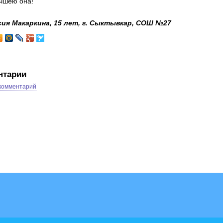
учшею она!
ия Макаркина, 15 лет, г. Сыктывкар, СОШ №27
нтарии
 комментарий