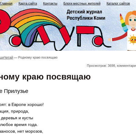
Главная
Карта сайта
Контакты
Блоги местных жителей
Каталог сайтов
шиЧитай
Родному краю посвящаю
Просмотров: 3698, комментари
ному краю посвящаю
е Прилузье
рят: в Европе хорошо!
ация, природа,
деревья и кусты
 любое время года.
заносов, нет морозов,