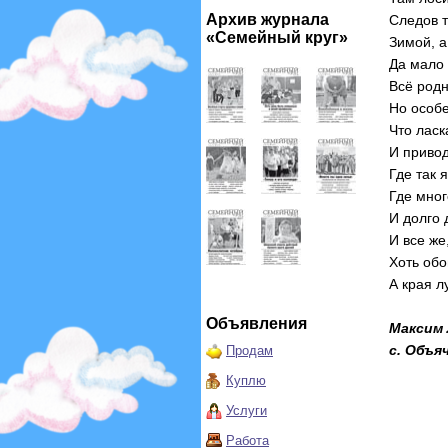
Архив журнала
Следов 
«Семейный круг»
Зимой, а
Да мало 
Всё родн
Но особе
Что ласк
И привод
Где так 
Где мног
И долго 
И все же,
Хоть обо
А края л
Объявления
Максим 
с. Объя
Продам
Куплю
Услуги
Работа