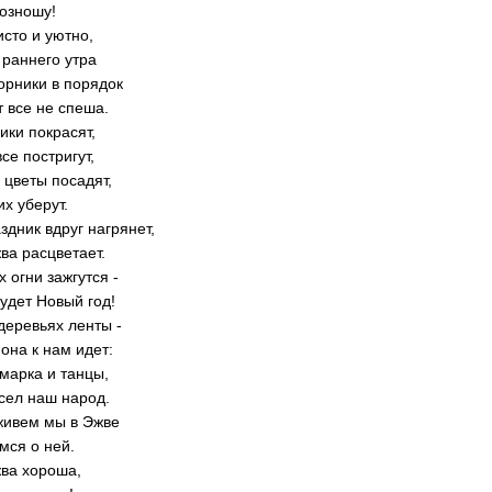
возношу!
исто и уютно,
с раннего утра
орники в порядок
 все не спеша.
ики покрасят,
все постригут,
 цветы посадят,
х уберут.
здник вдруг нагрянет,
ва расцветает.
х огни зажгутся -
будет Новый год!
деревьях ленты -
она к нам идет:
марка и танцы,
сел наш народ.
живем мы в Эжве
мся о ней.
ва хороша,