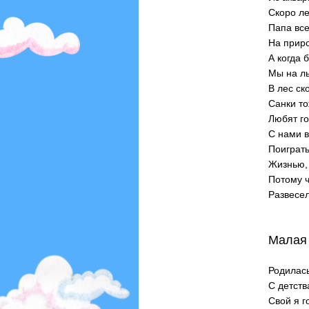
Скоро ле
Папа все
На приро
А когда 
Мы на л
В лес ск
Санки т
Любят го
С нами 
Поиграть
Жизнью, 
Потому ч
Развесел
Малая
Родилась
С детств
Свой я 