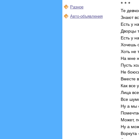
* * *
Разное
Те девчо
Авто-объявления
Знают вс
Есть у н
Дворцы т
Есть у н
Хочешь с
Хоть не 
На мне н
Пусть хо
Не боюсь
Вместе в
Как все 
Лица все
Все шум
Ну а мы 
Помечтае
Может, п
Ну а мож
Воркута 