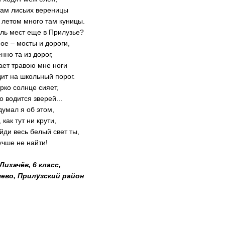
там лисьих вереницы
 летом много там куницы.
ль мест еще в Прилузье?
ое – мосты и дороги,
нно та из дорог,
ает травою мне ноги
ит на школьный порог.
ярко солнце сияет,
о водится зверей...
думал я об этом,
 как тут ни крути,
йди весь белый свет ты,
учше не найти!
Лихачёв, 6 класс,
чево, Прилузский район