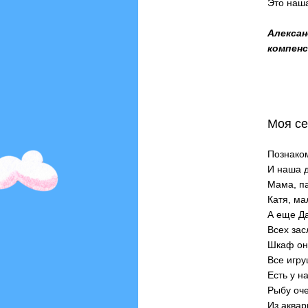
Это наша
Алекса
компенс
Моя с
Познаком
И наша 
Мама, па
Катя, ма
А еще Да
Всех зас
Шкаф он 
Все игру
Есть у н
Рыбу оче
Из аквар