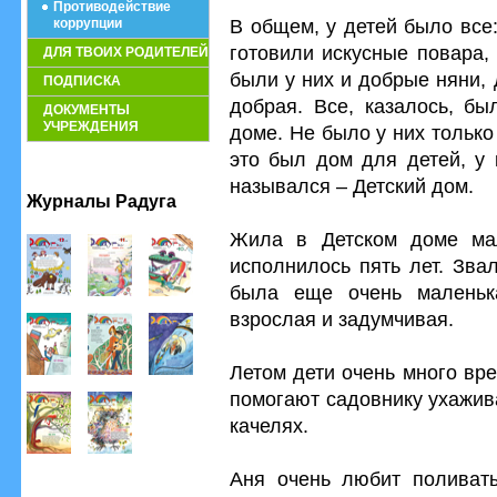
Противодействие
В общем, у детей было все
коррупции
готовили искусные повара,
ДЛЯ ТВОИХ РОДИТЕЛЕЙ
были у них и добрые няни,
ПОДПИСКА
добрая. Все, казалось, бы
ДОКУМЕНТЫ
УЧРЕЖДЕНИЯ
доме. Не было у них тольк
это был дом для детей, у 
назывался – Детский дом.
Журналы Радуга
Жила в Детском доме мал
исполнилось пять лет. Зва
была еще очень маленьк
взрослая и задумчивая.
Летом дети очень много вр
помогают садовнику ухажива
качелях.
Аня очень любит поливать