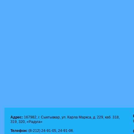
Адрес:
167982, г. Сыктывкар, ул. Карла Маркса, д. 229, каб. 318,
319, 320, «Радуга»
Телефон:
(8-212) 24-91-05, 24-91-06.