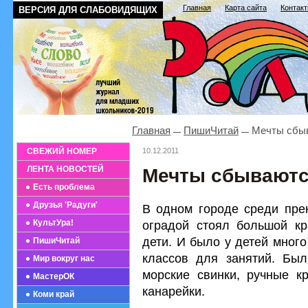
Главная
Карта сайта
Контак
ВЕРСИЯ ДЛЯ СЛАБОВИДЯЩИХ
Главная
ПишиЧитай
Мечты сбы
СВЕЖИЙ НОМЕР
10.12.2011
ЛЕНТА НОВОСТЕЙ
Мечты сбывают
Есть проблема
Друзья 'Радуги'
В одном городе среди прек
КультУра!
оградой стоял большой к
дети. И было у детей много
ПишиЧитай
классов для занятий. Был
Мир вокруг нас
морские свинки, ручные кр
МастерОК
канарейки.
Коми край