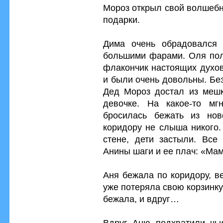
Мороз открыл свой волшебн
подарки.
Дима очень обрадовался 
большими фарами. Оля пол
флакончик настоящих духов
и были очень довольны. Без
Дед Мороз достал из мешк
девочке. На какое-то мг
бросилась бежать из нов
коридору не слыша никого.
стене, дети застыли. Все
Анины шаги и ее плач: «Мам
Аня бежала по коридору, в
уже потеряла свою корзинку
бежала, и вдруг…
Вдруг Аню подхватили чьи