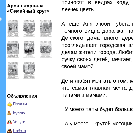
приносят в ведрах воду,
Архив журнала
леечек цветы.
«Семейный круг»
А еще Аня любит убегать
немного видна дорожка, по
Детского дома много дер
проглядывает городская а
делам жители города. Любит
ручку своих детей, мечтает,
своей мамой.
Дети любят мечтать о том, к
что самая главная мечта д
папами и мамами.
Объявления
Продам
- У моего папы будет большо
Куплю
Услуги
- А у моего – крутой мотоцик
Работа