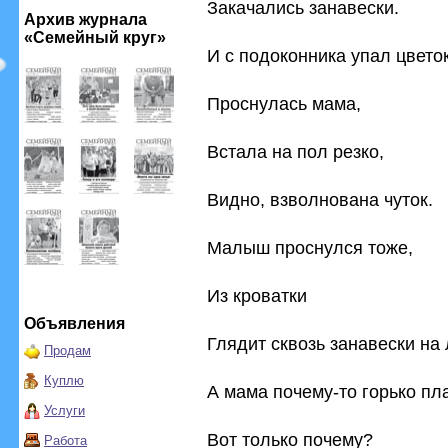
Закачались занавески.
Архив журнала
«Семейный круг»
И с подоконника упал цветок
Проснулась мама,
Встала на пол резко,
Видно, взволнована чуток.
Малыш проснулся тоже,
Из кроватки
Объявления
Глядит сквозь занавески на 
Продам
Куплю
А мама почему-то горько пла
Услуги
Вот только почему?
Работа