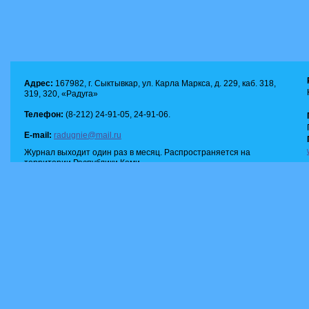
Адрес:
167982, г. Сыктывкар, ул. Карла Маркса, д. 229, каб. 318,
319, 320, «Радуга»
Телефон:
(8-212) 24-91-05, 24-91-06.
E-mail:
radugnie@mail.ru
Журнал выходит один раз в месяц. Распространяется на
территории Республики Коми.