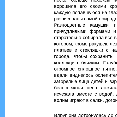
ворошила его своими кро
каждую попавшуюся на глаз
разрисованы самой природо
Разноцветные камушки п
причудливыми формами и 
старательно собирала все в
котором, кроме ракушек, л
платьев и стекляшки с на
города, чтобы сохранить,
коллекцию близким. Голу
огромное сплошное пятно,
вдали виднелось ослепител
загорелые лица детей и вз
белоснежная пена ложила
исчезала вместе с водой. 
волны играют в салки, догон
Вдруг она дотронулась до с