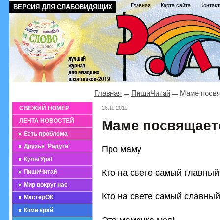
Главная
Карта сайта
Контак
ВЕРСИЯ ДЛЯ СЛАБОВИДЯЩИХ
Главная
ПишиЧитай
Маме посвя
СВЕЖИЙ НОМЕР
26.11.2011
ЛЕНТА НОВОСТЕЙ
Маме посвящаетс
Есть проблема
Друзья 'Радуги'
Про маму
КультУра!
Кто на свете самый главный
ПишиЧитай
Мир вокруг нас
Кто на свете самый славны
МастерОК
Коми край
Это мамочка моя!