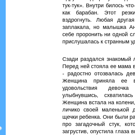
тук-тук». Внутри билось чт
как барабан. Этот резк
вздрогнуть. Любая друга
заплакала, но малышка А
себе проронить ни одной с
прислушалась к странным у
Сзади раздался знакомый 
Перед ней стояла ее мама 
- радостно отозвалась дев
Женщина приняла ее в
удовольствия девочка
улыбнувшись, схватилас
Женщина встала на колени,
личико своей маленькой 
щечки ребенка. Они были ра
про загадочный стук, кот
загрустив, опустила глаза 