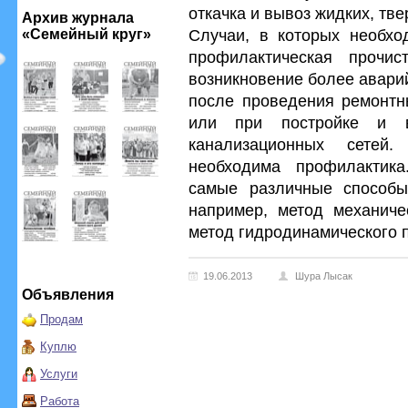
откачка и вывоз жидких, тв
Архив журнала
Случаи, в которых необхо
«Семейный круг»
профилактическая прочис
возникновение более авари
после проведения ремонтн
или при постройке и 
канализационных сетей.
необходима профилактика
самые различные способы 
например, метод механиче
метод гидродинамического 
19.06.2013
Шура Лысак
Объявления
Продам
Куплю
Услуги
Работа