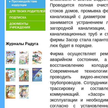
Противодействие
Проводится полная очист
коррупции
стоков домов, промывка ф
ДЛЯ ТВОИХ РОДИТЕЛЕЙ
канализаций с диаметром
ПОДПИСКА
занимается устранением 
ДОКУМЕНТЫ
загородной канализации
УЧРЕЖДЕНИЯ
канализационных труб и с
фирмы Засор стала гаранто
Журналы Радуга
люк будет в порядке.
Фирма осуществляет рем
аварийном состоянии,
восстановлению колод
Современные технолог
проводить видео-инсп
трубопроводов. Сотрудники
трассировку и состав
коммуникаций. «Засор
эксплуатации и необходим
согласно с установленн