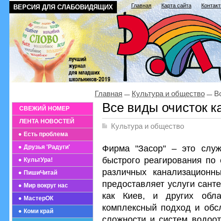
Главная
Карта сайта
Контак
ВЕРСИЯ ДЛЯ СЛАБОВИДЯЩИХ
Главная
Культура и общество
Вс
Все виды очисток к
СВЕЖИЙ НОМЕР
ЛЕНТА НОВОСТЕЙ
Культура и общество
Есть проблема
Фирма "Засор" – это служ
Друзья 'Радуги'
быстрого реагирования по 
КультУра!
различных канализационн
ПишиЧитай
предоставляет услуги санте
Мир вокруг нас
как Киев, и других обла
МастерОК
комплексный подход и обс
Коми край
сложности и систем водоот