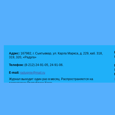
Адрес:
167982, г. Сыктывкар, ул. Карла Маркса, д. 229, каб. 318,
319, 320, «Радуга»
Телефон:
(8-212) 24-91-05, 24-91-06.
E-mail:
radugnie@mail.ru
Журнал выходит один раз в месяц. Распространяется на
территории Республики Коми.