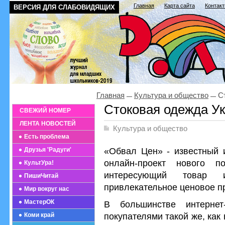
Главная
Карта сайта
Контак
ВЕРСИЯ ДЛЯ СЛАБОВИДЯЩИХ
Главная
Культура и общество
Ст
Стоковая одежда У
СВЕЖИЙ НОМЕР
ЛЕНТА НОВОСТЕЙ
Культура и общество
Есть проблема
«Обвал Цен» - известный и
Друзья 'Радуги'
онлайн-проект нового п
КультУра!
интересующий товар 
ПишиЧитай
привлекательное ценовое п
Мир вокруг нас
МастерОК
В большинстве интернет
покупателями такой же, как 
Коми край