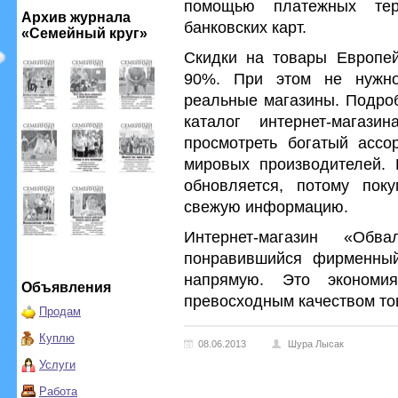
помощью платежных те
Архив журнала
банковских карт.
«Семейный круг»
Скидки на товары Европей
90%. При этом не нужно
реальные магазины. Подро
каталог интернет-магази
просмотреть богатый ассо
мировых производителей. 
обновляется, потому пок
свежую информацию.
Интернет-магазин «Об
понравившийся фирменный 
напрямую. Это эконом
Объявления
превосходным качеством то
Продам
Куплю
08.06.2013
Шура Лысак
Услуги
Работа