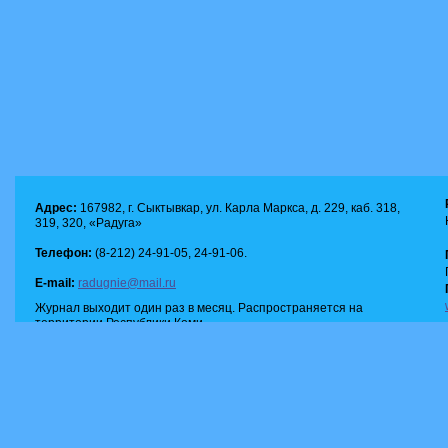
Адрес:
167982, г. Сыктывкар, ул. Карла Маркса, д. 229, каб. 318,
319, 320, «Радуга»
Телефон:
(8-212) 24-91-05, 24-91-06.
E-mail:
radugnie@mail.ru
Журнал выходит один раз в месяц. Распространяется на
территории Республики Коми.