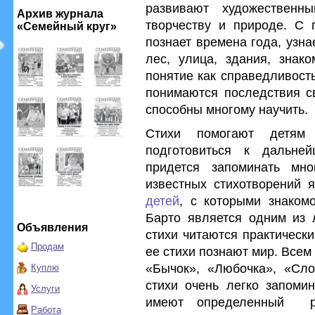
развивают художественн
Архив журнала
творчеству и природе. С 
«Семейный круг»
познает времена года, узнае
лес, улица, здания, знак
понятие как справедливость
понимаются последствия св
способны многому научить.
Стихи помогают детям
подготовиться к дальне
придется запоминать мн
известных стихотворений
детей
, с которыми знаком
Барто является одним из 
Объявления
стихи читаются практически
Продам
ее стихи познают мир. Всем
«Бычок», «Любочка», «Сло
Куплю
стихи очень легко запомин
Услуги
имеют определенный р
Работа