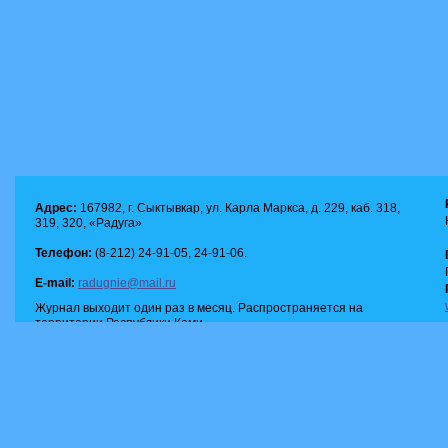
Адрес:
167982, г. Сыктывкар, ул. Карла Маркса, д. 229, каб. 318,
319, 320, «Радуга»
Телефон:
(8-212) 24-91-05, 24-91-06.
E-mail:
radugnie@mail.ru
Журнал выходит один раз в месяц. Распространяется на
территории Республики Коми.