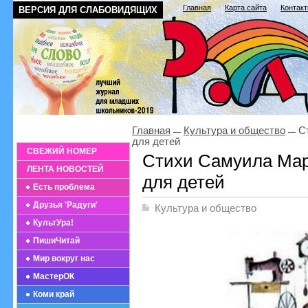
Главная
Карта сайта
Контак
ВЕРСИЯ ДЛЯ СЛАБОВИДЯЩИХ
Главная
Культура и общество
Ст
для детей
СВЕЖИЙ НОМЕР
Стихи Самуила Мар
ЛЕНТА НОВОСТЕЙ
для детей
Есть проблема
Друзья 'Радуги'
Культура и общество
КультУра!
ПишиЧитай
Мир вокруг нас
МастерОК
Коми край