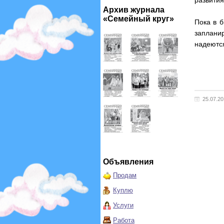
развития
Архив журнала
«Семейный круг»
Пока в б
заплани
надеются
25.07.2
Объявления
Продам
Куплю
Услуги
Работа