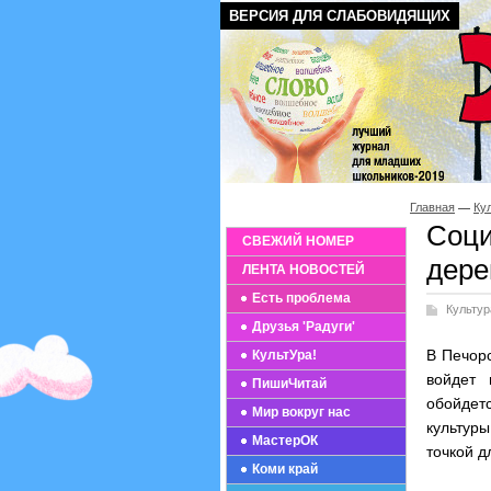
ВЕРСИЯ ДЛЯ СЛАБОВИДЯЩИХ
Главная
Ку
Соци
СВЕЖИЙ НОМЕР
дере
ЛЕНТА НОВОСТЕЙ
Есть проблема
Культур
Друзья 'Радуги'
В Печорс
КультУра!
войдет 
ПишиЧитай
обойдет
Мир вокруг нас
культур
МастерОК
точкой д
Коми край