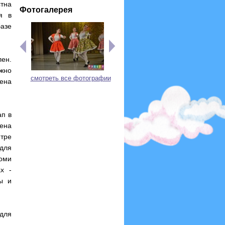
стна
Фотогалерея
я в
базе
ен.
лжно
смотреть все фотографии
ена
ап в
ена
етре
 для
коми
х -
ы и
для