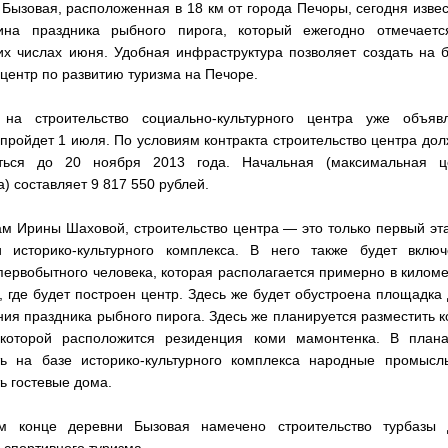
Бызовая, расположенная в 18 км от города Печоры, сегодня изве
ина праздника рыбного пирога, который ежегодно отмечаетс
их числах июня. Удобная инфраструктура позволяет создать на 
центр по развитию туризма на Печоре.
 на строительство социально-культурного центра уже объявл
пройдет 1 июля. По условиям контракта строительство центра до
ться до 20 ноября 2013 года. Начальная (максимальная ц
а) составляет 9 817 550 рублей.
м Ирины Шаховой, строительство центра — это только первый эт
и историко-культурного комплекса. В него также будет включ
первобытного человека, которая располагается примерно в килом
, где будет построен центр. Здесь же будет обустроена площадка
ия праздника рыбного пирога. Здесь же планируется разместить 
 которой расположится резиденция коми мамонтенка. В плана
ть на базе историко-культурного комплекса народные промысл
ь гостевые дома.
м конце деревни Бызовая намечено строительство турбазы 