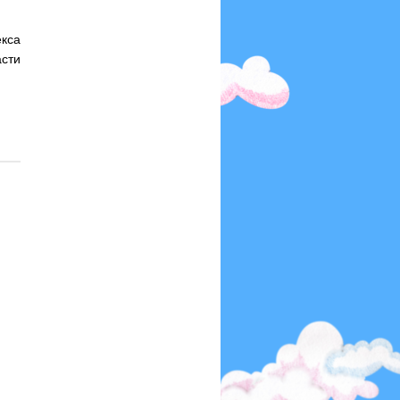
екса
сти