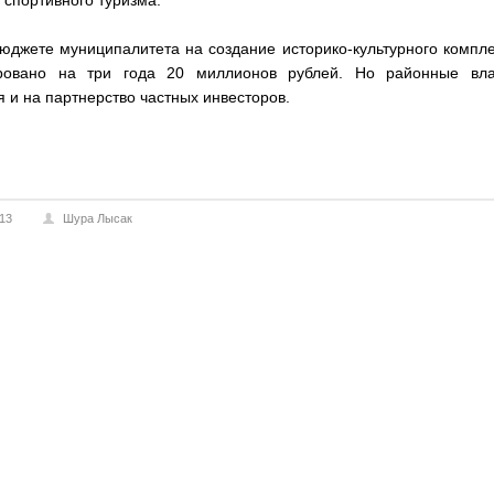
 спортивного туризма.
юджете муниципалитета на создание историко-культурного компл
ровано на три года 20 миллионов рублей. Но районные вла
 и на партнерство частных инвесторов.
013
Шура Лысак