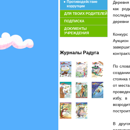
Противодействие
Деревня 
коррупции
как род
ДЛЯ ТВОИХ РОДИТЕЛЕЙ
последн
ПОДПИСКА
деревни 
ДОКУМЕНТЫ
УЧРЕЖДЕНИЯ
Конкурс
Аукцион 
заверши
Журналы Радуга
контракт
По слова
создани
стоянка 
от места
проведен
избу, в
возроди
построит
В друго