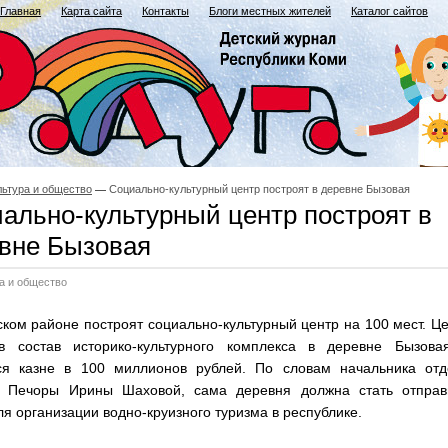
Главная
Карта сайта
Контакты
Блоги местных жителей
Каталог сайтов
льтура и общество
Социально-культурный центр построят в деревне Бызовая
ально-культурный центр построят в
вне Бызовая
а и общество
ком районе построят социально-культурный центр на 100 мест. Ц
в состав историко-культурного комплекса в деревне Бызова
ся казне в 100 миллионов рублей. По словам начальника отд
ы Печоры Ирины Шаховой, сама деревня должна стать отправ
ля организации водно-круизного туризма в республике.