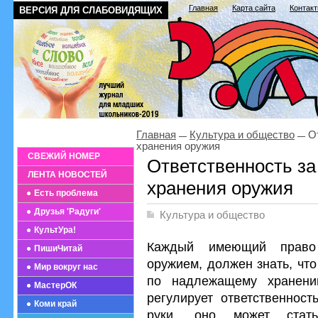
Главная
Карта сайта
Контак
ВЕРСИЯ ДЛЯ СЛАБОВИДЯЩИХ
Главная
Культура и общество
От
хранения оружия
СВЕЖИЙ НОМЕР
Ответственность з
ЛЕНТА НОВОСТЕЙ
хранения оружия
Есть проблема
Друзья 'Радуги'
Культура и общество
КультУра!
Каждый имеющий право
ПишиЧитай
оружием, должен знать, что
Мир вокруг нас
по надлежащему хранен
МастерОК
регулирует ответственнос
Коми край
руки, оно может стать