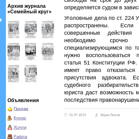
Архив журнала
определяется судом в завис
«Семейный круг»
Уголовные дела по ст. 224 
распространены. Если
совершенные действия 
необходимо срочно 
специализирующимся по та
нужно воспользоваться п
статья 51 Конституции РФ.
имеет право отказатьс
присутствия адвоката. 
судебного разбирательс
юриста даст возможность м
последствия правонарушен
Объявления
Продам
31.07.2013
Шура Лысак
Куплю
Услуги
Работа