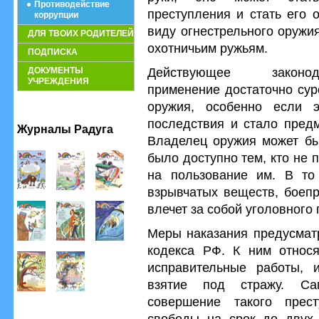
Противодействие
преступления и стать его 
коррупции
виду огнестрельного оружи
ДЛЯ ТВОИХ РОДИТЕЛЕЙ
охотничьим ружьям.
ПОДПИСКА
Действующее законода
ДОКУМЕНТЫ
УЧРЕЖДЕНИЯ
применение достаточно сур
оружия, особенно если 
последствия и стало предм
Журналы Радуга
Владелец оружия может быт
было доступно тем, кто не
на пользование им. В то
взрывчатых веществ, боепр
влечет за собой уголовного
Меры наказания предусматр
кодекса РФ. К ним относ
исправительные работы, 
взятие под стражу. С
совершение такого прест
свободы на срок до двух 