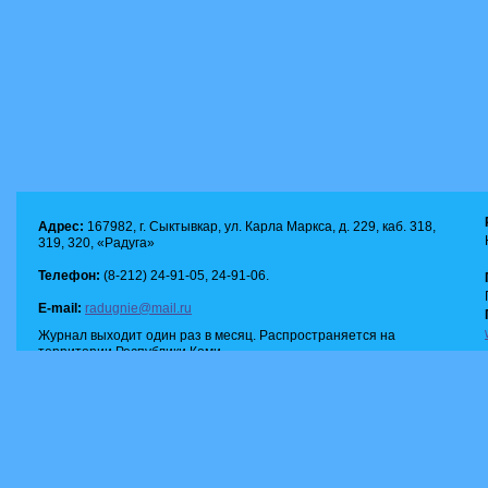
Адрес:
167982, г. Сыктывкар, ул. Карла Маркса, д. 229, каб. 318,
319, 320, «Радуга»
Телефон:
(8-212) 24-91-05, 24-91-06.
E-mail:
radugnie@mail.ru
Журнал выходит один раз в месяц. Распространяется на
территории Республики Коми.