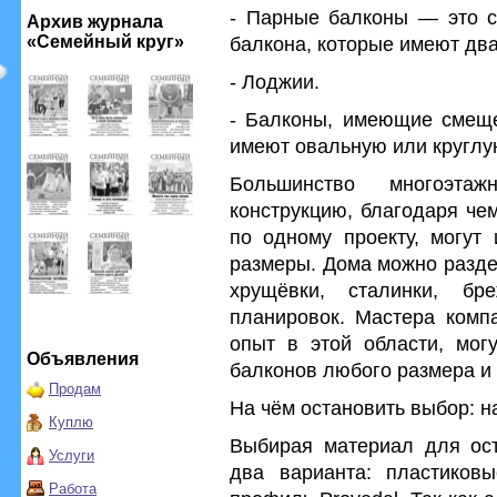
- Парные балконы — это с
Архив журнала
«Семейный круг»
балкона, которые имеют дв
- Лоджии.
- Балконы, имеющие смеще
имеют овальную или круглу
Большинство многоэта
конструкцию, благодаря че
по одному проекту, могут 
размеры. Дома можно разде
хрущёвки, сталинки, б
планировок. Мастера комп
опыт в этой области, мог
Объявления
балконов любого размера 
Продам
На чём остановить выбор: 
Куплю
Выбирая материал для ост
Услуги
два варианта: пластико
Работа