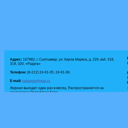
Адрес:
167982, г. Сыктывкар, ул. Карла Маркса, д. 229, каб. 318,
319, 320, «Радуга»
Телефон:
(8-212) 24-91-05, 24-91-06.
E-mail:
radugnie@mail.ru
Журнал выходит один раз в месяц. Распространяется на
территории Республики Коми.