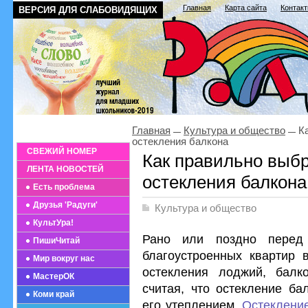
Главная
Карта сайта
Контак
ВЕРСИЯ ДЛЯ СЛАБОВИДЯЩИХ
Главная
Культура и общество
Ка
остекления балкона
СВЕЖИЙ НОМЕР
Как правильно выб
ЛЕНТА НОВОСТЕЙ
остекления балкона
Есть проблема
Друзья 'Радуги'
Культура и общество
КультУра!
Рано или поздно перед
ПишиЧитай
благоустроенных квартир 
Мир вокруг нас
остекления лоджий, балк
МастерОК
считая, что остекление ба
Коми край
его утеплением.
Остеклени