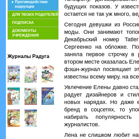
Противодействие
будущих показов. У извес
коррупции
остается не так уж много, ве
ДЛЯ ТВОИХ РОДИТЕЛЕЙ
ПОДПИСКА
Сегодня девушки из Росси
ДОКУМЕНТЫ
моды. Они занимают топов
УЧРЕЖДЕНИЯ
Декабрьский номер Tatl
Сергеенко на обложке. По
заняла первое строчку в р
Журналы Радуга
втором месте оказалась Ел
фэшн-журнал посвящает эт
известны всему миру, на все
Увлечение Елены давно ста
радует дизайнеров и стил
новых нарядах. Но даже е
бренд в соцсетях, то упо
набирать популярност
журналистов.
Лена не слишком любит на