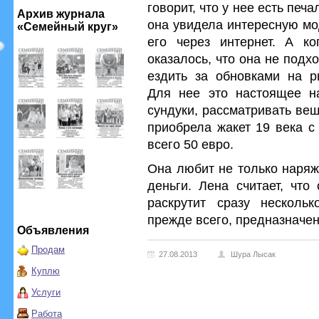
говорит, что у нее есть пе
Архив журнала
она увидела интересную мо
«Семейный круг»
его через интернет. А ко
оказалось, что она не подх
ездить за обновками на р
Для нее это настоящее н
сундуки, рассматривать вещ
приобрела жакет 19 века с
всего 50 евро.
Она любит не только наряж
деньги. Лена считает, что
раскрутит сразу нескольк
прежде всего, предназначен
Объявления
Продам
27.08.2013
Шура Лысак
Куплю
Услуги
Работа