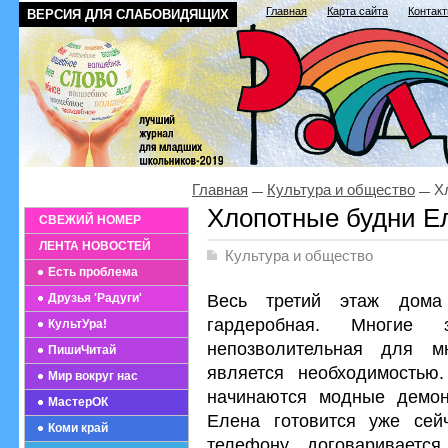
Главная
Карта сайта
Контак
ВЕРСИЯ ДЛЯ СЛАБОВИДЯЩИХ
Главная
Культура и общество
Хл
Хлопотные будни Е
СВЕЖИЙ НОМЕР
ЛЕНТА НОВОСТЕЙ
Культура и общество
Есть проблема
Весь третий этаж до
Друзья 'Радуги'
гардеробная. Многие 
КультУра!
непозволительная для м
ПишиЧитай
является необходимость
Мир вокруг нас
начинаются модные демонс
МастерОК
Елена готовится уже сей
Коми край
телефону, договаривается