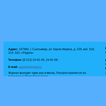
Адрес:
167982, г. Сыктывкар, ул. Карла Маркса, д. 229, каб. 318,
319, 320, «Радуга»
Телефон:
(8-212) 24-91-05, 24-91-06.
E-mail:
radugnie@mail.ru
Журнал выходит один раз в месяц. Распространяется на
территории Республики Коми.