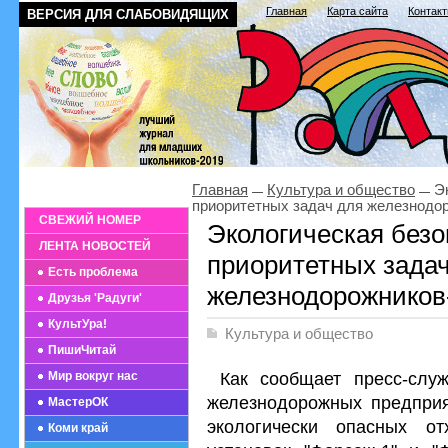
Главная
Карта сайта
Контак
ВЕРСИЯ ДЛЯ СЛАБОВИДЯЩИХ
Главная
Культура и общество
Эк
приоритетных задач для железнодор
СВЕЖИЙ НОМЕР
Экологическая безо
ЛЕНТА НОВОСТЕЙ
приоритетных зада
Есть проблема
железнодорожников
Друзья 'Радуги'
КультУра!
Культура и общество
ПишиЧитай
Как сообщает пресс-слу
Мир вокруг нас
железнодорожных предприя
МастерОК
экологически опасных от
Коми край