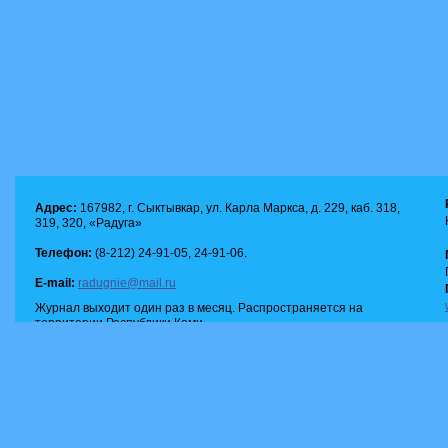
Адрес:
167982, г. Сыктывкар, ул. Карла Маркса, д. 229, каб. 318,
319, 320, «Радуга»
Телефон:
(8-212) 24-91-05, 24-91-06.
E-mail:
radugnie@mail.ru
Журнал выходит один раз в месяц. Распространяется на
территории Республики Коми.