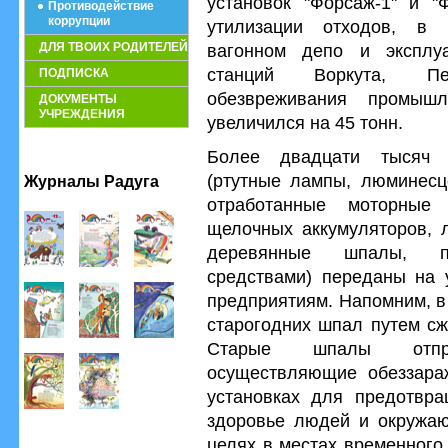
установок "Форсаж-1" и "
Противодействие
коррупции
утилизации отходов, в в
ДЛЯ ТВОИХ РОДИТЕЛЕЙ
вагонном депо и эксплу
станций Воркута, Пе
ПОДПИСКА
обезвреживания промыш
ДОКУМЕНТЫ
УЧРЕЖДЕНИЯ
увеличился на 45 тонн.
Более двадцати тысяч 
(ртутные лампы, люминесц
Журналы Радуга
отработанные моторные
щелочных аккумуляторов, 
деревянные шпалы, пр
средствами) переданы на 
предприятиям. Напомним, в
старогодних шпал путем сж
Старые шпалы отпра
осуществляющие обеззара
установках для предотвра
здоровье людей и окружаю
целях в местах временного