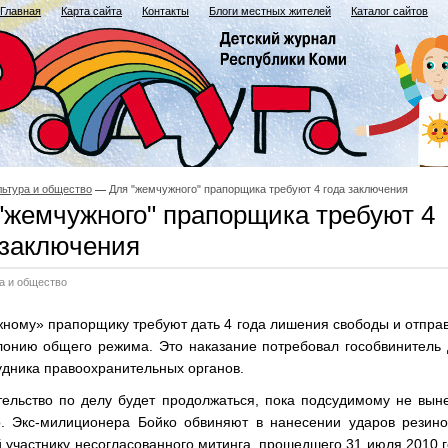
Главная
Карта сайта
Контакты
Блоги местных жителей
Каталог сайтов
льтура и общество
Для "жемчужного" прапорщика требуют 4 года заключения
"жемчужного" прапорщика требуют 4
 заключения
а и общество
ному» прапорщику требуют дать 4 года лишения свободы и отпра
олонию общего режима. Это наказание потребовал гособвинитель
удника правоохранительных органов.
тельство по делу будет продолжаться, пока подсудимому не вын
р. Экс-милиционера Бойко обвиняют в нанесении ударов резино
 участнику несогласованного митинга, прошедшего 31 июля 2010 