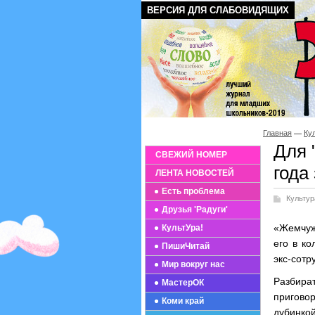
ВЕРСИЯ ДЛЯ СЛАБОВИДЯЩИХ
Главная
Ку
Для 
СВЕЖИЙ НОМЕР
года
ЛЕНТА НОВОСТЕЙ
Есть проблема
Культур
Друзья 'Радуги'
«Жемчуж
КультУра!
его в к
ПишиЧитай
экс-сотр
Мир вокруг нас
Разбира
МастерОК
пригово
Коми край
дубинкой