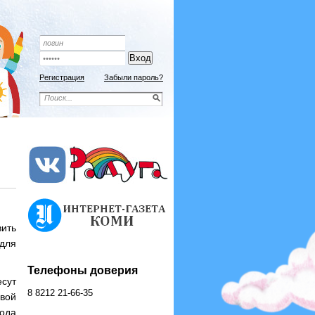
Подписной индекс 9192
ОФОРМИТЬ ПОДПИСКУ
Регистрация
Забыли пароль?
вить
 для
Телефоны доверия
есут
8 8212 21-66-35
вой
года