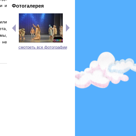
ми и
Фотогалерея
или
та,
мы,
о не
смотреть все фотографии