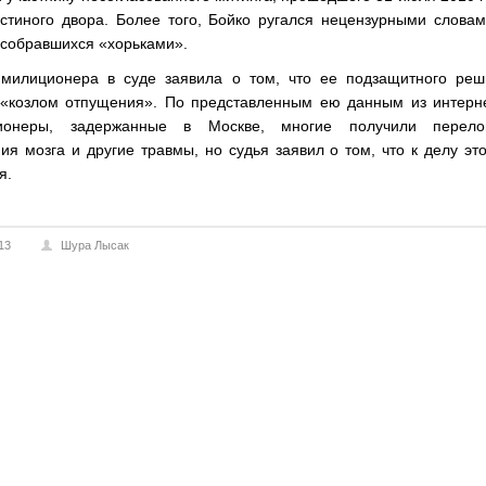
остиного двора. Более того, Бойко ругался нецензурными слова
 собравшихся «хорьками».
 милиционера в суде заявила о том, что ее подзащитного реш
 «козлом отпущения». По представленным ею данным из интерне
ционеры, задержанные в Москве, многие получили перело
ия мозга и другие травмы, но судья заявил о том, что к делу эт
я.
13
Шура Лысак