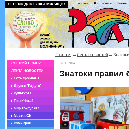
Главная
Карта сайта
Контак
ВЕРСИЯ ДЛЯ СЛАБОВИДЯЩИХ
Главная
Лента новостей
Знатоки
СВЕЖИЙ НОМЕР
06.05.2014
ЛЕНТА НОВОСТЕЙ
Знатоки правил 
Есть проблема
Друзья 'Радуги'
КультУра!
ПишиЧитай
Мир вокруг нас
МастерОК
Коми край