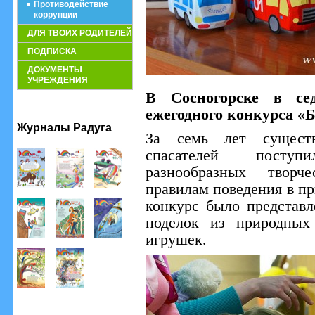
Противодействие
коррупции
ДЛЯ ТВОИХ РОДИТЕЛЕЙ
ПОДПИСКА
ДОКУМЕНТЫ
УЧРЕЖДЕНИЯ
В Сосногорске в се
ежегодного конкурса «Б
Журналы Радуга
За семь лет существ
спасателей посту
разнообразных творч
правилам поведения в пр
конкурс было представл
поделок из природных
игрушек.