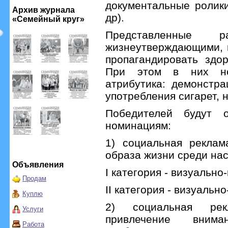
документальные ролик
Архив журнала
др).
«Семейный круг»
Представленные 
жизнеутверждающими, 
пропагандировать здо
При этом в них не 
атрибутика: демонстра
употребления сигарет, н
Победителей будут 
номинациям:
1) социальная реклам
образа жизни среди на
Объявления
I категория - визуально
Продам
II категория - визуальн
Куплю
2) социальная рек
Услуги
привлечение вним
Работа