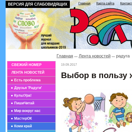
Главная
Карта сайта
Контак
ВЕРСИЯ ДЛЯ СЛАБОВИДЯЩИХ
Главная
Лента новостей
радуга
СВЕЖИЙ НОМЕР
19.09.2017
ЛЕНТА НОВОСТЕЙ
Выбор в пользу 
Есть проблема
Друзья 'Радуги'
КультУра!
ПишиЧитай
Мир вокруг нас
МастерОК
Коми край