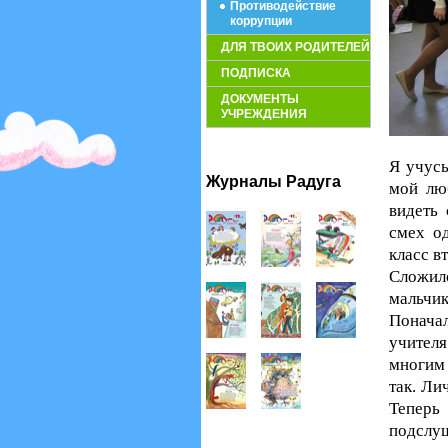
Противодействие
коррупции
ДЛЯ ТВОИХ РОДИТЕЛЕЙ
ПОДПИСКА
ДОКУМЕНТЫ
УЧРЕЖДЕНИЯ
Я учусь
Журналы Радуга
мой лю
видеть
смех од
класс в
Сложило
мальчик
Поначал
учител
многим 
так. Ли
Теперь
подслуш