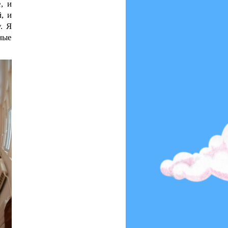
, и
, и
. Я
ные