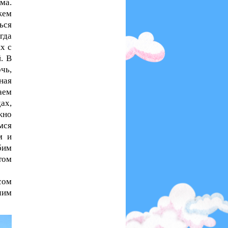
ма.
жем
ься
гда
х с
. В
чь,
ная
аем
ах,
жно
мся
м и
бим
том
сом
чим