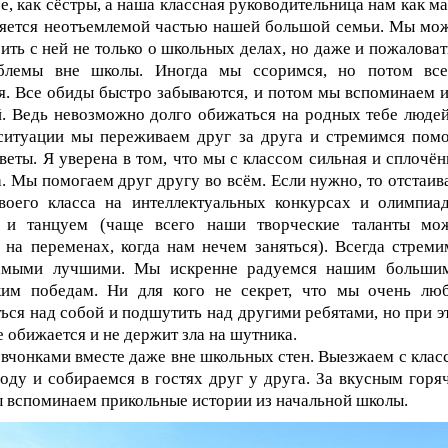
е, как сёстры, а наша классная руководительница нам как ма
ляется неотъемлемой частью нашей большой семьи. Мы мо
ить с ней не только о школьных делах, но даже и пожаловат
блемы вне школы. Иногда мы ссоримся, но потом все
. Все обиды быстро забываются, и потом мы вспоминаем и
. Ведь невозможно долго обижаться на родных тебе людей
ситуации мы переживаем друг за друга и стремимся помо
веты. Я уверена в том, что мы с классом сильная и сплочён
. Мы помогаем друг другу во всём. Если нужно, то отстаив
воего класса на интеллектуальных конкурсах и олимпиад
 и танцуем (чаще всего наши творческие таланты мо
 на переменах, когда нам нечем заняться). Всегда стреми
амыми лучшими. Мы искренне радуемся нашим больши
ким победам. Ни для кого не секрет, что мы очень лю
ься над собой и подшутить над другими ребятами, но при э
е обижается и не держит зла на шутника.
вчонками вместе даже вне школьных стен. Выезжаем с клас
оду и собираемся в гостях друг у друга. За вкусным горя
 вспоминаем прикольные истории из начальной школы.