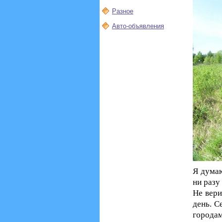
Разное
Авто-объявления
Я думаю
ни разу
Не вери
день. С
городам