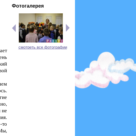
Фотогалерея
смотреть все фотографии
ает
ень
кий
вой
чем
ось.
гие
но,
 не
ия.
-то
Мы,