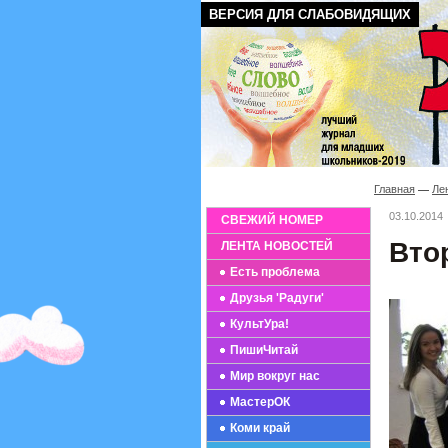
ВЕРСИЯ ДЛЯ СЛАБОВИДЯЩИХ
Главная
Ле
03.10.2014
СВЕЖИЙ НОМЕР
Вто
ЛЕНТА НОВОСТЕЙ
Есть проблема
Друзья 'Радуги'
КультУра!
ПишиЧитай
Мир вокруг нас
МастерОК
Коми край