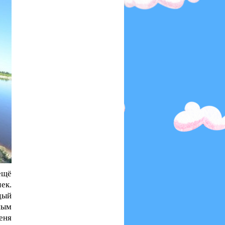
ещё
ек.
дый
ным
еня