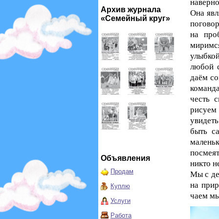
наверно
Архив журнала
Она яв
«Семейный круг»
поговор
на про
миримся
улыбкой
любой 
даём со
команда
честь с
рисуем
увидеть
быть с
малень
посмеят
Объявления
никто н
Продам
Мы с де
на прир
Куплю
чаем мы
Услуги
Работа