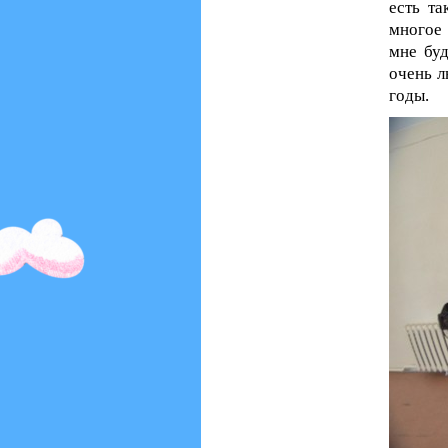
есть та
многое 
мне буд
очень л
годы.