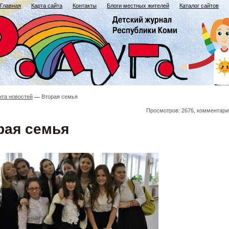
Главная
Карта сайта
Контакты
Блоги местных жителей
Каталог сайтов
нта новостей
Вторая семья
Просмотров: 2676, комментари
рая семья