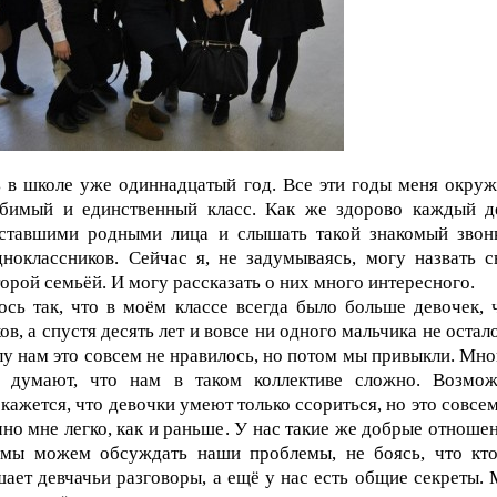
 в школе уже одиннадцатый год. Все эти годы меня окруж
бимый и единственный класс. Как же здорово каждый д
 ставшими родными лица и слышать такой знакомый звон
ноклассников. Сейчас я, не задумываясь, могу назвать с
торой семьёй. И могу рассказать о них много интересного.
сь так, что в моём классе всегда было больше девочек, 
ов, а спустя десять лет и вовсе ни одного мальчика не остал
у нам это совсем не нравилось, но потом мы привыкли. Мно
я думают, что нам в таком коллективе сложно. Возмож
кажется, что девочки умеют только ссориться, но это совсем
чно мне легко, как и раньше. У нас такие же добрые отношен
 мы можем обсуждать наши проблемы, не боясь, что кто
ает девчачьи разговоры, а ещё у нас есть общие секреты. 