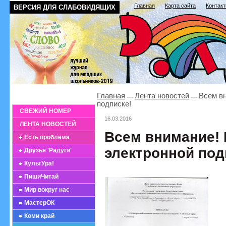
Главная
Карта сайта
Контак
ВЕРСИЯ ДЛЯ СЛАБОВИДЯЩИХ
Главная
Лента новостей
Всем вн
подписке!
СВЕЖИЙ НОМЕР
16.03.2016
ЛЕНТА НОВОСТЕЙ
Всем внимание!
Есть проблема
электронной под
Друзья 'Радуги'
КультУра!
ПишиЧитай
Мир вокруг нас
МастерОК
Коми край