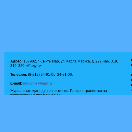
Адрес:
167982, г. Сыктывкар, ул. Карла Маркса, д. 229, каб. 318,
319, 320, «Радуга»
Телефон:
(8-212) 24-91-05, 24-91-06.
E-mail:
radugnie@mail.ru
Журнал выходит один раз в месяц. Распространяется на
территории Республики Коми.