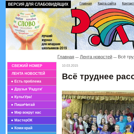
Главная
Карта сайта
Контак
ВЕРСИЯ ДЛЯ СЛАБОВИДЯЩИХ
Главная
Лента новостей
Всё тру
СВЕЖИЙ НОМЕР
10.03.2015
ЛЕНТА НОВОСТЕЙ
Всё труднее ра
Есть проблема
Друзья 'Радуги'
КультУра!
ПишиЧитай
Мир вокруг нас
МастерОК
Коми край