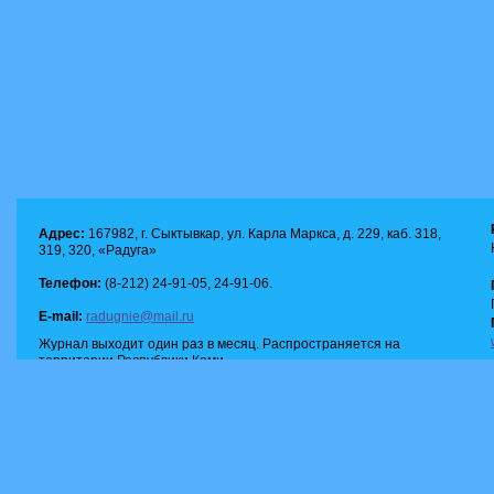
Адрес:
167982, г. Сыктывкар, ул. Карла Маркса, д. 229, каб. 318,
319, 320, «Радуга»
Телефон:
(8-212) 24-91-05, 24-91-06.
E-mail:
radugnie@mail.ru
Журнал выходит один раз в месяц. Распространяется на
территории Республики Коми.