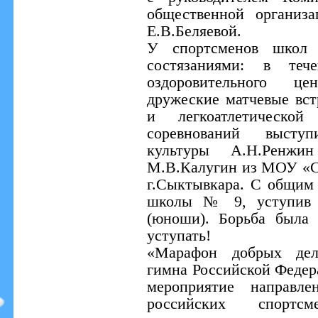
общественной организ
Е.В.Беляевой.
У спортсменов школ 
состязаниями: в те
оздоровительного ц
дружеские матчевые вст
и легкоатлетической 
соревнований высту
культуры А.Н.Ренжи
М.В.Калугин из МОУ «
г.Сыктывкара. С общим 
школы № 9, уступив х
(юноши). Борьба была 
уступать!
«Марафон добрых дел
гимна Российской Федер
мероприятие направл
российских спортс