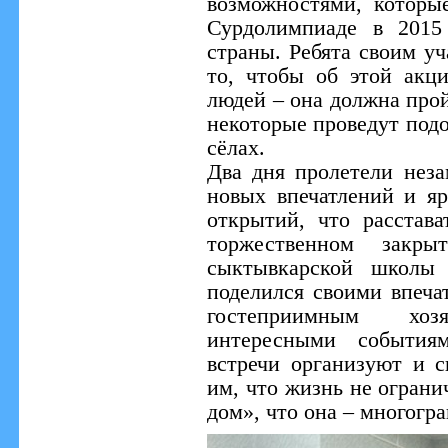
возможностями, которы
Сурдолимпиаде в 2015
страны. Ребята своим у
то, чтобы об этой акц
людей – она должна прой
некоторые проведут подо
сёлах.
Два дня пролетели неза
новых впечатлений и яр
открытий, что расстава
торжественном закры
сыктывкарской школы 
поделился своими впеча
гостеприимным хо
интересными события
встречи организуют и с
им, что жизнь не огран
дом», что она – многогра