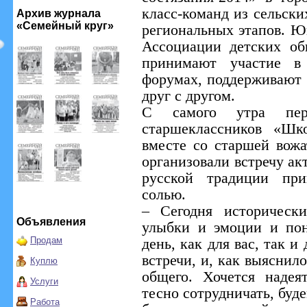
класс-команд из сельски
Архив журнала
«Семейный круг»
региональных этапов. Ю
Ассоциации детских о
принимают участие в 
форумах, поддерживают
друг с другом.
С самого утра пер
старшеклассников «Шк
вместе со старшей вож
организовали встречу ак
русской традиции при
солью.
– Сегодня историческ
Объявления
улыбки и эмоции и пон
Продам
день, как для вас, так и
встречи, и, как выясни
Куплю
общего. Хочется надея
Услуги
тесно сотрудничать, буде
Работа