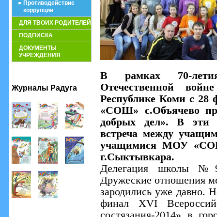
Противодействие
коррупции
ДЛЯ ТВОИХ РОДИТЕЛЕЙ
ПОДПИСКА
ДОКУМЕНТЫ
УЧРЕЖДЕНИЯ
В рамках 70-лет
Отечественной войн
Журналы Радуга
Республике Коми с 28
«СОШ» с.Объячево пр
добрых дел». В эти 
встреча между учащи
учащимися МОУ «СОШ
г.Сыктывкара.
Делегация школы №9 
Дружеские отношения ме
зародились уже давно. 
финал XVI Всероссий
состязания-2014» в го