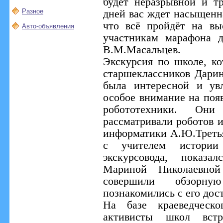
будет неразрывной и т
Разное
дней вас ждет насыщенн
что всё пройдёт на вы
Авто-объявления
участникам марафона 
В.М.Масальцев.
Экскурсия по школе, к
старшеклассников Дарин
была интересной и увл
особое внимание на поя
робототехники. Он
рассматривали роботов 
информатики А.Ю.Третья
с учителем истории
экскурсовода, показа
Мариной Николаевн
совершили обзорн
познакомились с его дос
На базе краеведческо
активисты школ вст