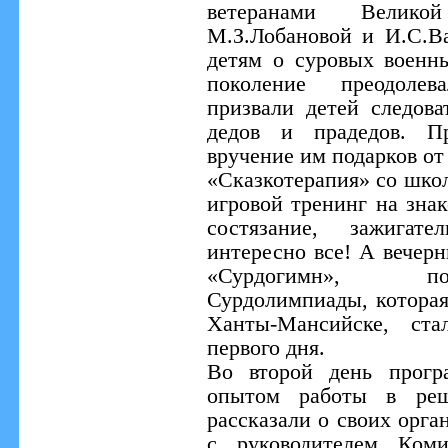
ветеранами Велико
М.З.Лобановой и И.С.В
детям о суровых военны
поколение преодолев
призвали детей следов
дедов и прадедов. Пр
вручение им подарков от
«Сказкотерапия» со шко
игровой тренинг на зна
состязание, зажигат
интересно все! А вечерн
«Сурдогимн», по
Сурдолимпиады, которая 
Ханты-Мансийске, ста
первого дня.
Во второй день прогр
опытом работы в реш
рассказали о своих орга
с руководителем Коми