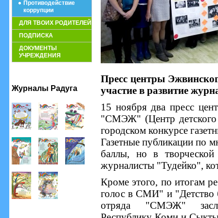
Противодействие
коррупции
ДЛЯ ТВОИХ РОДИТЕЛЕЙ
ПОДПИСКА
ДОКУМЕНТЫ
УЧРЕЖДЕНИЯ
Пресс центры Эжвинско
Журналы Радуга
участие в развитие журн
15 ноября два пресс цен
"СМЭЖ" (Центр детского 
городском конкурсе газет
Газетные публикации по 
баллы, но в творческо
журналисты "Тудейко", кот
Кроме этого, по итогам р
голос в СМИ" и "Детство б
отряда "СМЭЖ" заслу
Республику Коми и Сыкты