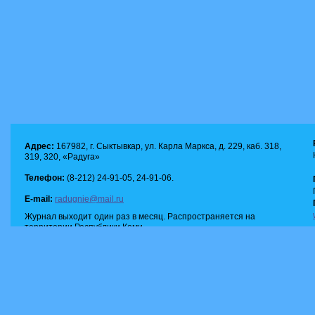
Адрес:
167982, г. Сыктывкар, ул. Карла Маркса, д. 229, каб. 318,
319, 320, «Радуга»
Телефон:
(8-212) 24-91-05, 24-91-06.
E-mail:
radugnie@mail.ru
Журнал выходит один раз в месяц. Распространяется на
территории Республики Коми.