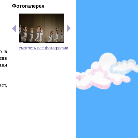
Фотогалерея
смотреть все фотографии
ю в
шие
ены
ст,