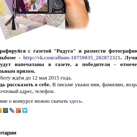
рафируйся с газетой "Радуга" и размести фотографи
льбоме -
http://vk.com/album-10759035_202872321
. Луч
удут напечатаны в газете, а победители - отмеч
льным призом.
боту ждём до 12 мая 2015 года.
дь рассказать о себе.
В письме укажи имя, фамилию, возра
почтовый адрес, телефон.
ие о конкурсе можно скачать
здесь.
нтарии