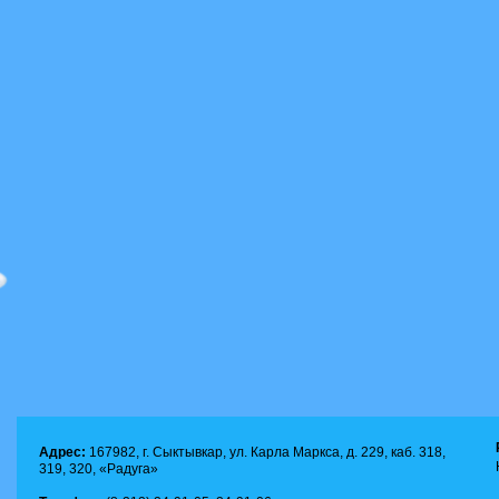
Адрес:
167982, г. Сыктывкар, ул. Карла Маркса, д. 229, каб. 318,
319, 320, «Радуга»