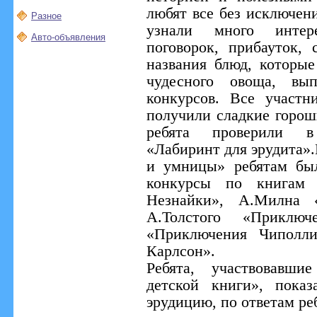
любят все без исключен
Разное
узнали много интере
Авто-объявления
поговорок, прибауток, 
названия блюд, которые
чудесного овоща, вып
конкурсов. Все участн
получили сладкие горо
ребята проверили в
«Лабиринт для эрудита»
и умницы» ребятам бы
конкурсы по книгам 
Незнайки», А.Милна «
А.Толстого «Приключ
«Приключения Чиполл
Карлсон».
Ребята, участвовавши
детской книги», пока
эрудицию, по ответам ре