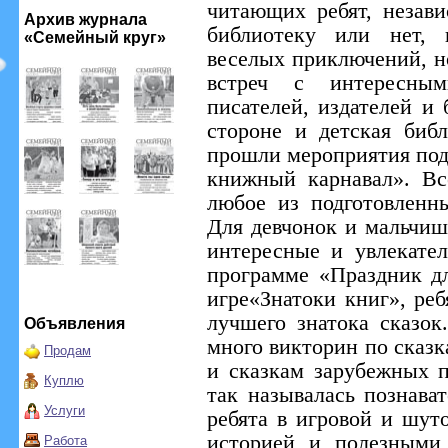
читающих ребят, незав
Архив журнала
библиотеку или нет, 
«Семейный круг»
веселых приключений, н
встреч с интересны
писателей, издателей и 
стороне и детская биб
прошли мероприятия по
книжный карнавал». В
любое из подготовленн
Для девчонок и мальчиш
интересные и увлекате
программе «Праздник д
игре«Знатоки книг», реб
лучшего знатока сказок
Объявления
много викторин по сказк
Продам
и сказкам зарубежных п
Куплю
так называлась познават
Услуги
ребята в игровой и шут
историей и полезными 
Работа