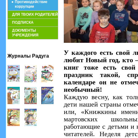
Противодействие
коррупции
ДЛЯ ТВОИХ РОДИТЕЛЕЙ
ПОДПИСКА
ДОКУМЕНТЫ
УЧРЕЖДЕНИЯ
У каждого есть свой 
Журналы Радуга
любит Новый год, кто –
книг тоже есть свой
праздник такой, с
календаре он не отме
необычный!
Каждую весну, как тол
дети нашей страны отме
или, «Книжкины имени
мартовских школьн
работающие с детьми и 
читателей. Неделя дет