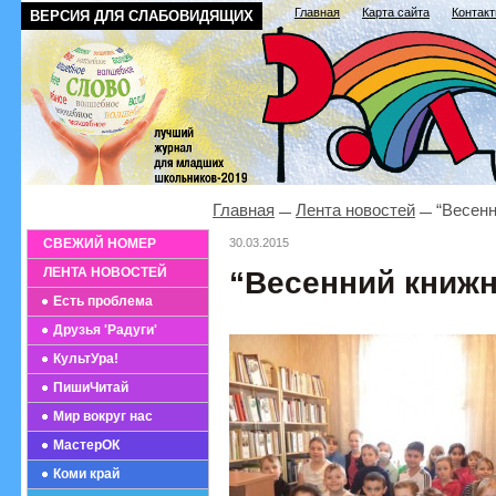
Главная
Карта сайта
Контак
ВЕРСИЯ ДЛЯ СЛАБОВИДЯЩИХ
Главная
Лента новостей
“Весенн
СВЕЖИЙ НОМЕР
30.03.2015
ЛЕНТА НОВОСТЕЙ
“Весенний книж
Есть проблема
Друзья 'Радуги'
КультУра!
ПишиЧитай
Мир вокруг нас
МастерОК
Коми край